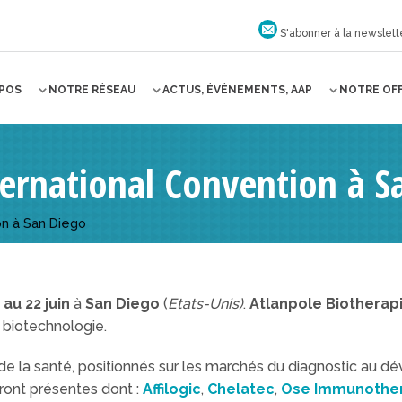
S'abonner à la newslett
OPOS
NOTRE RÉSEAU
ACTUS, ÉVÉNEMENTS, AAP
NOTRE OF
ernational Convention à S
on à San Diego
 au 22 juin
à
San Diego
(
Etats-Unis)
.
Atlanpole Biotherap
 biotechnologie.
de la santé, positionnés sur les marchés du diagnostic au 
ront présentes dont :
Affilogic
,
Chelatec
,
Ose Immunother