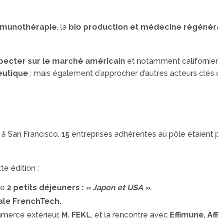
munothérapie
, la
bio production et médecine régénér
pecter sur le marché américain
et notamment californie
eutique
; mais également d’approcher d’autres acteurs clés 
 à San Francisco.
15
entreprises adhérentes au pôle étaient 
e édition :
de
2 petits déjeuners :
« Japon et USA ».
ale FrenchTech.
mmerce extérieur,
M. FEKL
, et la rencontre avec
Effimune
,
Aff