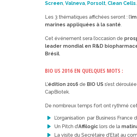
Screen
,
Valneva
,
Porsolt
,
Clean Cells
.
Les 3 thématiques affichées seront : l’
im
marines appliquées à la santé
.
Cet événement sera l’occasion de
pros
leader mondial en R&D biopharmac
Brésil
.
BIO US 2016 EN QUELQUES MOTS :
L’
édition 2016
de
BIO US
s’est déroulée
CapBiotek.
De nombreux temps fort ont rythmé cett
L’organisation par Business France 
Un Pitch d’
Affilogic
lors de la
matin
La visite du Secrétaire d’Etat au co