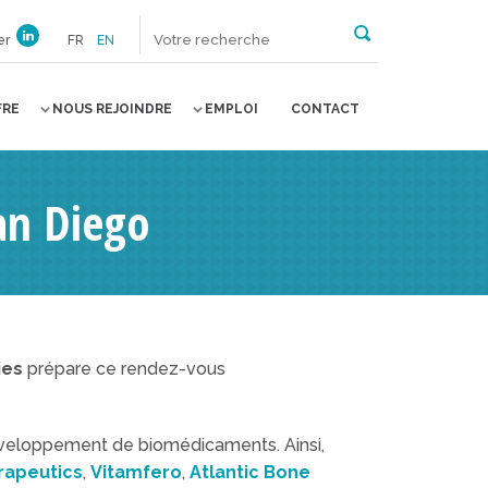
er
FR
EN
FRE
NOUS REJOINDRE
EMPLOI
CONTACT
an Diego
ies
prépare ce rendez-vous
développement de biomédicaments. Ainsi,
apeutics
,
Vitamfero
,
Atlantic Bone