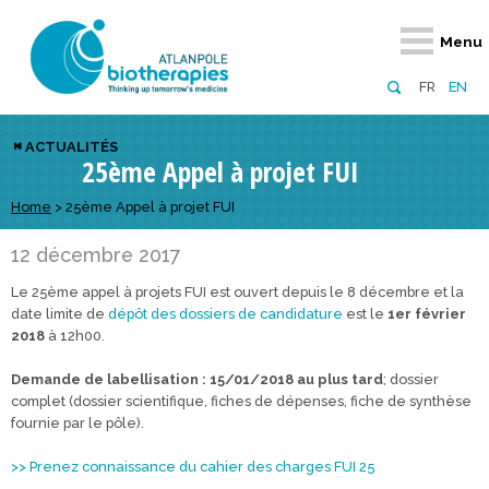
Retour
Retour
Retour
Retour
Retour
Retour
Retour
Retour
Menu
À propos
Notre réseau
Actus, événements, AAP
Notre offre
Nous rejoindre
Emploi
Domaines d
Appels à pr
FR
EN
Présentation du pôle
Membres du pôle
Actualités
Diversifiez votre réseau
En tant qu’adhérent
Offres d’emploi
Biothérapies
régionaux
ACTUALITÉS
25ème Appel à projet FUI
Domaines d’excellence
Partenaires
Événements
Visez l’international
En tant que partenaire
Candidatures
Technologie
nationaux
Equipe
Réseau européen
Appels à projets
Développez vos projets d’innovation
Home
>
25ème Appel à projet FUI
Numérique p
européens &
Conseil d’administration
Gagnez en visibilité
Prévention 
12 décembre 2017
Le 25ème appel à projets FUI est ouvert depuis le 8 décembre et la
Comité scientifique
date limite de
dépôt des dossiers de candidature
est le
1er février
2018
à 12h00.
Financeurs
Demande de labellisation : 15/01/2018 au plus tard
; dossier
complet (dossier scientifique, fiches de dépenses, fiche de synthèse
fournie par le pôle).
>> Prenez connaissance du cahier des charges FUI 25