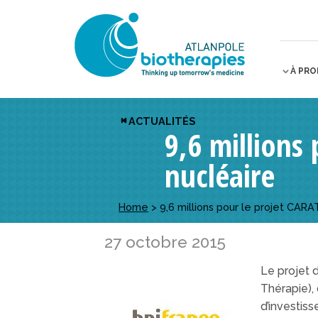
À PR
ACTUALITÉS
9,6 millions
nucléaire
Home
>
9,6 millions pour le projet CAR
27 octobre 2015
Le projet
Thérapie), 
d’investiss