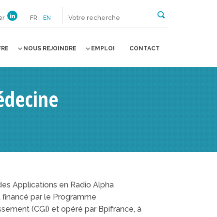
er
FR
EN
FRE
NOUS REJOINDRE
EMPLOI
CONTACT
édecine
s Applications en Radio Alpha
est financé par le Programme
tissement (CGI) et opéré par Bpifrance, à