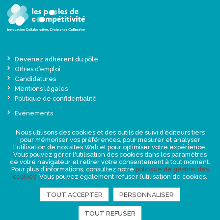
Devenez adhérent du pôle
Offres d’emploi
Candidatures
Mentions légales
Politique de confidentialité
Événements
Actualités
Nous utilisons des cookies et des outils de suivi d’éditeurs tiers
Une offre globale sur-mesure
pour mémoriser vos préférences, pour mesurer et analyser
Presse
l'utilisation de nos sites Web et pour optimiser votre expérience.
Vous pouvez gérer l'utilisation des cookies dans les paramètres
de votre navigateur et retirer votre consentement à tout moment.
NEWSLETTER
Pour plus d'informations, consultez notre
politique de gestion des
cookies
. Vous pouvez également refuser l’utilisation de cookies.
TOUT ACCEPTER
PERSONNALISER
RETROUVEZ-NOUS
TOUT REFUSER