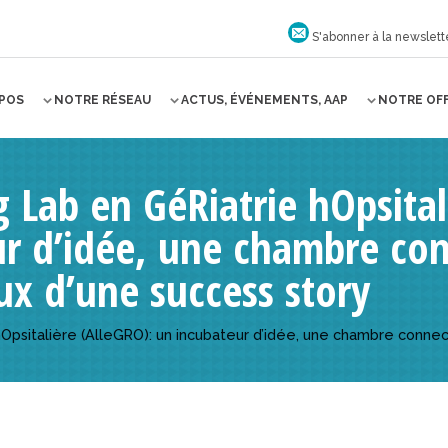
S'abonner à la newslett
OPOS
NOTRE RÉSEAU
ACTUS, ÉVÉNEMENTS, AAP
NOTRE OF
g Lab en GéRiatrie hOpsital
r d’idée, une chambre con
x d’une success story
hOpsitalière (AlleGRO): un incubateur d’idée, une chambre conn