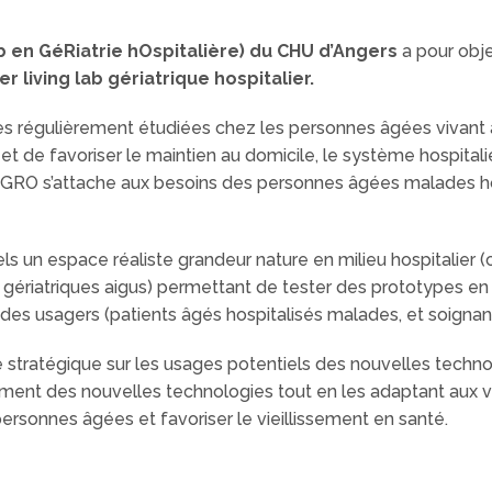
 en GéRiatrie hOspitalière) du CHU d’Angers
a pour obje
r living lab gériatrique hospitalier.
ès régulièrement étudiées chez les personnes âgées vivant à
s et de favoriser le maintien au domicile, le système hospita
eGRO s’attache aux besoins des personnes âgées malades ho
riels un espace réaliste grandeur nature en milieu hospitalie
ins gériatriques aigus) permettant de tester des prototypes
des usagers (patients âgés hospitalisés malades, et soignant
ue stratégique sur les usages potentiels des nouvelles techno
ment des nouvelles technologies tout en les adaptant aux vé
 personnes âgées et favoriser le vieillissement en santé.