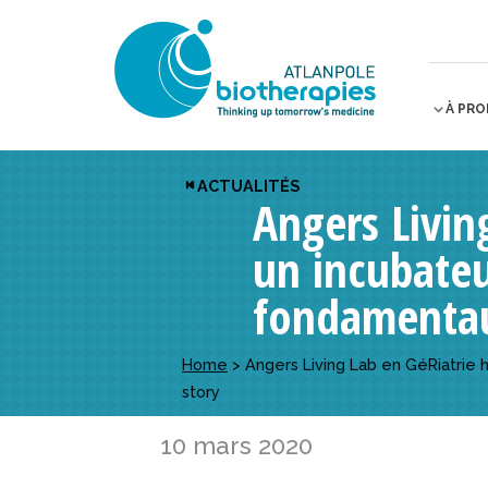
À PR
ACTUALITÉS
Angers Livin
un incubateu
fondamentau
Home
>
Angers Living Lab en GéRiatrie 
story
10 mars 2020