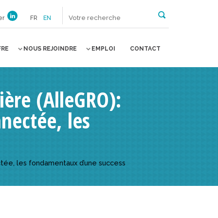
er
FR
EN
FRE
NOUS REJOINDRE
EMPLOI
CONTACT
ière (AlleGRO):
nectée, les
ectée, les fondamentaux d’une success