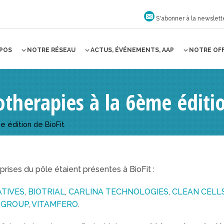
S'abonner à la newslett
OPOS
NOTRE RÉSEAU
ACTUS, ÉVÉNEMENTS, AAP
NOTRE OF
otherapies à la 6ème éditio
e édition de BioFit
rises du pôle étaient présentes à BioFit :
ATIVES
,
BIOTRIAL
,
CARLINA TECHNOLOGIES
,
CLEAN CELL
 GROUP
,
VITAMFERO
.