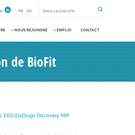
er
FR
EN
FRE
NOUS REJOINDRE
EMPLOI
CONTACT
n de BioFit
S
,
EDD EpiDrugs Discovery
,
MIP