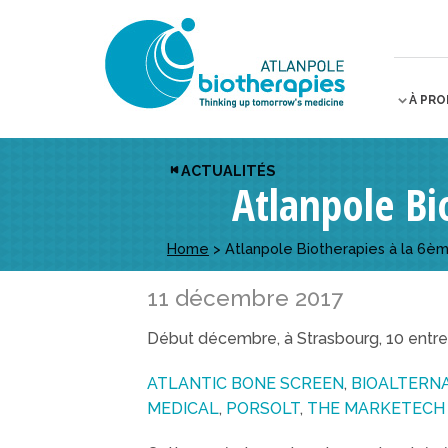
À PR
ACTUALITÉS
Atlanpole Bi
Home
>
Atlanpole Biotherapies à la 6èm
11 décembre 2017
Début décembre, à Strasbourg, 10 entrep
ATLANTIC BONE SCREEN
,
BIOALTERN
MEDICAL
,
PORSOLT
,
THE MARKETECH