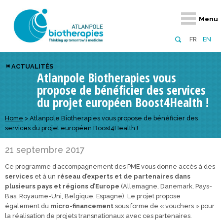
Retour
Retour
Retour
Retour
Retour
Retour
Retour
Retour
Menu
À propos
Notre réseau
Actus, événements, AAP
Notre offre
Nous rejoindre
Emploi
Domaines d
Appels à pr
FR
EN
Présentation du pôle
Membres du pôle
Actualités
Diversifiez votre réseau
En tant qu’adhérent
Offres d’emploi
Biothérapies
régionaux
ACTUALITÉS
Atlanpole Biotherapies vous
Domaines d’excellence
Partenaires
Événements
Visez l’international
En tant que partenaire
Candidatures
Technologie
nationaux
propose de bénéficier des services
Equipe
Réseau européen
Appels à projets
Développez vos projets d’innovation
Numérique p
européens &
du projet européen Boost4Health !
Conseil d’administration
Gagnez en visibilité
Prévention 
Home
>
Atlanpole Biotherapies vous propose de bénéficier des
services du projet européen Boost4Health !
Comité scientifique
21 septembre 2017
Financeurs
Ce programme d’accompagnement des PME vous donne accès à des
services
et à un
réseau d’experts et de partenaires dans
plusieurs pays et régions d’Europe
(Allemagne, Danemark, Pays-
Bas, Royaume-Uni, Belgique, Espagne). Le projet propose
également du
micro-financement
sous forme de « vouchers » pour
la réalisation de projets transnationaux avec ces partenaires.