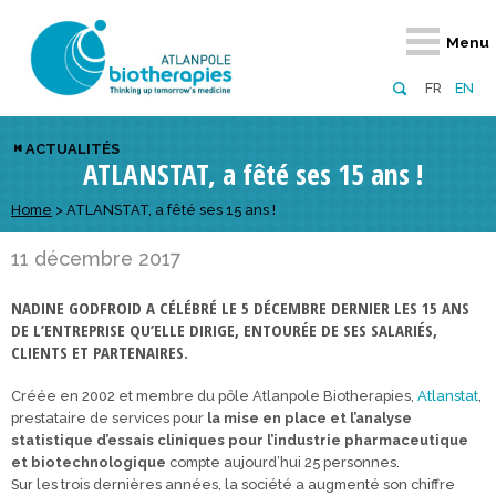
Retour
Retour
Retour
Retour
Retour
Retour
Retour
Retour
Menu
À propos
Notre réseau
Actus, événements, AAP
Notre offre
Nous rejoindre
Emploi
Domaines d
Appels à pr
FR
EN
Présentation du pôle
Membres du pôle
Actualités
Diversifiez votre réseau
En tant qu’adhérent
Offres d’emploi
Biothérapies
régionaux
ACTUALITÉS
ATLANSTAT, a fêté ses 15 ans !
Domaines d’excellence
Partenaires
Événements
Visez l’international
En tant que partenaire
Candidatures
Technologie
nationaux
Equipe
Réseau européen
Appels à projets
Développez vos projets d’innovation
Home
>
ATLANSTAT, a fêté ses 15 ans !
Numérique p
européens &
Conseil d’administration
Gagnez en visibilité
Prévention 
11 décembre 2017
Comité scientifique
NADINE GODFROID A CÉLÉBRÉ LE 5 DÉCEMBRE DERNIER LES 15 ANS
DE L’ENTREPRISE QU’ELLE DIRIGE, ENTOURÉE DE SES SALARIÉS,
Financeurs
CLIENTS ET PARTENAIRES.
Créée en 2002 et membre du pôle Atlanpole Biotherapies,
Atlanstat
,
prestataire de services pour
la mise en place
et l’analyse
statistique d’essais cliniques pour l’industrie pharmaceutique
et biotechnologique
compte aujourd’hui 25 personnes.
Sur les trois dernières années, la société a augmenté son chiffre