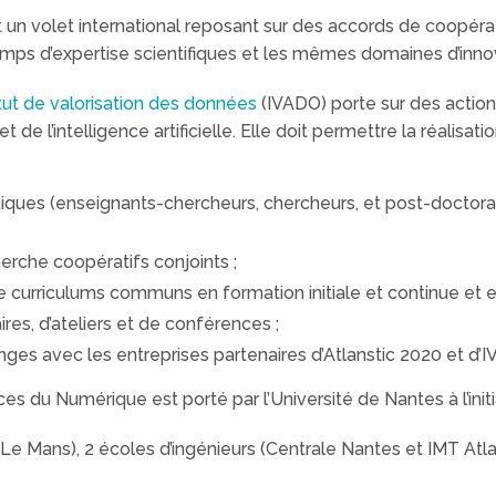
ut un volet international reposant sur des accords de coopér
ps d’expertise scientifiques et les mêmes domaines d’innov
itut de valorisation des données
(IVADO) porte sur des actio
t de l’intelligence artificielle. Elle doit permettre la réali
ques (enseignants-chercheurs, chercheurs, et post-doctoran
herche coopératifs conjoints ;
e curriculums communs en formation initiale et continue et e
ires, d’ateliers et de conférences ;
nges avec les entreprises partenaires d’Atlanstic 2020 et d’
es du Numérique est porté par l’Université de Nantes à l’init
et Le Mans), 2 écoles d’ingénieurs (Centrale Nantes et IMT At