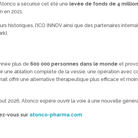
 Atonco a sécurisé cet été une
levée de fonds de 4 millio
on en 2021.
eurs historiques, l’ICO INNOV ainsi que des partenaires intern
rk).
année plus de
600 000 personnes dans le monde
et prov
subir une ablation complète de la vessie, une opération avec
ait offrir une alternative thérapeutique plus efficace et moi
ut 2026, Atonco espère ouvrir la voie à une nouvelle généra
dez-vous sur
atonco-pharma.com