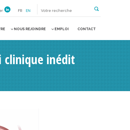
er
FR
EN
FRE
NOUS REJOINDRE
EMPLOI
CONTACT
 clinique inédit