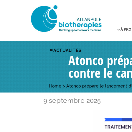
À PR
ACTUALITÉS
Atonco prépa
contre le can
Home
>
Atonco prépare le lancement d’un
9 septembre 2025