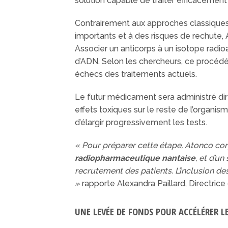
solution capable de traiter efficacement 
Contrairement aux approches classiques
importants et à des risques de rechute,
Associer un anticorps à un isotope radioact
d’ADN. Selon les chercheurs, ce procédé
échecs des traitements actuels.
Le futur médicament sera administré di
effets toxiques sur le reste de l’organi
d’élargir progressivement les tests.
« Pour préparer cette étape, Atonco co
radiopharmaceutique nantaise
, et d’u
recrutement des patients. L’inclusion des
»
rapporte Alexandra Paillard, Direct
UNE LEVÉE DE FONDS POUR ACCÉLÉRER L