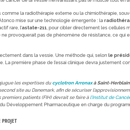
le cancer de la vessie n’envahissant pas le muscle tout en lim
 comme la radiothérapie externe ou la chimiothérapie, souv
 Atonco mise sur une technologie émergente : la
radiothéra
if rare, l’
astate-211
, pour cibler directement les cellules 
 ne provoquerait pas de phénomène de résistance, ce qui en
rectement dans la vessie. Une méthode qui, selon
le
présid
sme. La première phase de l’essai clinique devra justement co
njugue les expertises du
cyclotron Arronax
à Saint-Herblain,
n second site au Danemark, afin de sécuriser l’approvisionnem
 premiers patients (FIH) devrait se faire à
l’Institut de Cancé
rice du Développement Pharmaceutique en charge du progra
E PROJET