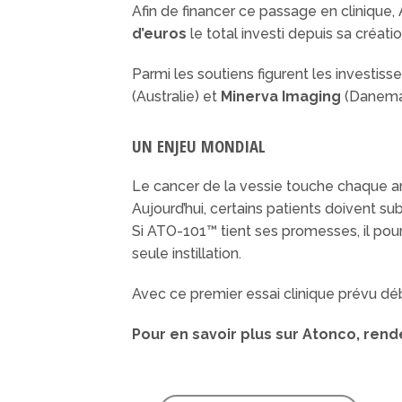
Afin de financer ce passage en clinique,
d’euros
le total investi depuis sa créati
Parmi les soutiens figurent les investiss
(Australie) et
Minerva Imaging
(Danema
UN ENJEU MONDIAL
Le cancer de la vessie touche chaque 
Aujourd’hui, certains patients doivent 
Si ATO-101™ tient ses promesses, il pourr
seule instillation.
Avec ce premier essai clinique prévu déb
Pour en savoir plus sur Atonco, ren