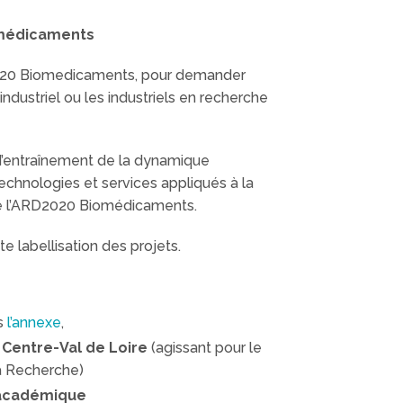
iomédicaments
0 Biomedicaments, pour demander
ndustriel ou les industriels en recherche
t d’entraînement de la dynamique
echnologies et services appliqués à la
 de l’ARD2020 Biomédicaments.
e labellisation des projets.
ns
l’annexe
,
 Centre-Val de Loire
(agissant pour le
la Recherche)
académique