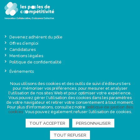
Devenez adhérent du pôle
Offres d’emploi
Candidatures
Mentions légales
Politique de confidentialité
Événements
Actualités
Nous utilisons des cookies et des outils de suivi d’éditeurs tiers
Une offre globale sur-mesure
pour mémoriser vos préférences, pour mesurer et analyser
Presse
l'utilisation de nos sites Web et pour optimiser votre expérience.
Vous pouvez gérer l'utilisation des cookies dans les paramètres
de votre navigateur et retirer votre consentement à tout moment.
NEWSLETTER
Pour plus d'informations, consultez notre
politique de gestion des
cookies
. Vous pouvez également refuser l’utilisation de cookies.
TOUT ACCEPTER
PERSONNALISER
RETROUVEZ-NOUS
TOUT REFUSER