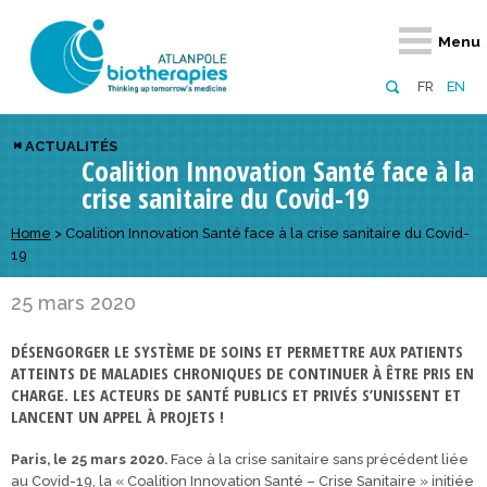
Retour
Retour
Retour
Retour
Retour
Retour
Retour
Retour
Menu
À propos
Notre réseau
Actus, événements, AAP
Notre offre
Nous rejoindre
Emploi
Domaines d
Appels à pr
FR
EN
Présentation du pôle
Membres du pôle
Actualités
Diversifiez votre réseau
En tant qu’adhérent
Offres d’emploi
Biothérapies
régionaux
ACTUALITÉS
Coalition Innovation Santé face à la
Domaines d’excellence
Partenaires
Événements
Visez l’international
En tant que partenaire
Candidatures
Technologie
nationaux
crise sanitaire du Covid-19
Equipe
Réseau européen
Appels à projets
Développez vos projets d’innovation
Numérique p
européens &
Home
>
Coalition Innovation Santé face à la crise sanitaire du Covid-
Conseil d’administration
Gagnez en visibilité
Prévention 
19
Comité scientifique
25 mars 2020
Financeurs
DÉSENGORGER LE SYSTÈME DE SOINS ET PERMETTRE AUX PATIENTS
ATTEINTS DE MALADIES CHRONIQUES DE CONTINUER À ÊTRE PRIS EN
CHARGE. LES ACTEURS DE SANTÉ PUBLICS ET PRIVÉS S’UNISSENT ET
LANCENT UN APPEL À PROJETS !
Paris, le 25 mars 2020.
Face à la crise sanitaire sans précédent liée
au Covid-19, la « Coalition Innovation Santé – Crise Sanitaire » initiée