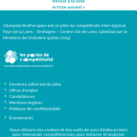
Retour à la liste
Article suivant >
Atlanpole Biotherapies est un pôle de compétitivité interrégional
Pays de la Loire – Bretagne – Centre Val de Loire, labellisé par le
Ministère de l’Industrie (juillet 2005).
Devenez adhérent du pôle
Offres d’emploi
Candidatures
Mentions légales
Politique de confidentialité
Événements
Actualités
Nous utilisons des cookies et des outils de suivi d’éditeurs tiers
Une offre globale sur-mesure
pour mémoriser vos préférences, pour mesurer et analyser
Presse