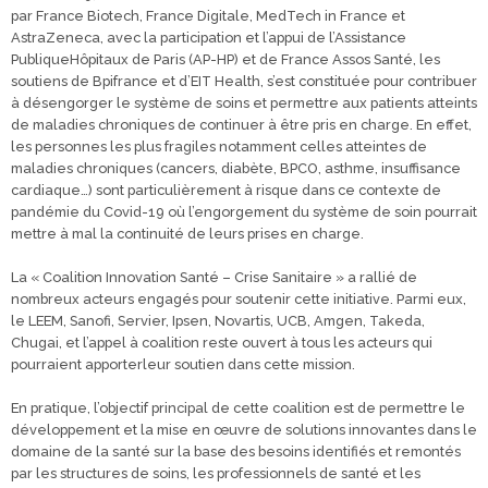
par France Biotech, France Digitale, MedTech in France et
AstraZeneca, avec la participation et l’appui de l’Assistance
PubliqueHôpitaux de Paris (AP-HP) et de France Assos Santé, les
soutiens de Bpifrance et d’EIT Health, s’est constituée pour contribuer
à désengorger le système de soins et permettre aux patients atteints
de maladies chroniques de continuer à être pris en charge. En effet,
les personnes les plus fragiles notamment celles atteintes de
maladies chroniques (cancers, diabète, BPCO, asthme, insuffisance
cardiaque…) sont particulièrement à risque dans ce contexte de
pandémie du Covid-19 où l’engorgement du système de soin pourrait
mettre à mal la continuité de leurs prises en charge.
La « Coalition Innovation Santé – Crise Sanitaire » a rallié de
nombreux acteurs engagés pour soutenir cette initiative. Parmi eux,
le LEEM, Sanofi, Servier, Ipsen, Novartis, UCB, Amgen, Takeda,
Chugai, et l’appel à coalition reste ouvert à tous les acteurs qui
pourraient apporterleur soutien dans cette mission.
En pratique, l’objectif principal de cette coalition est de permettre le
développement et la mise en œuvre de solutions innovantes dans le
domaine de la santé sur la base des besoins identifiés et remontés
par les structures de soins, les professionnels de santé et les