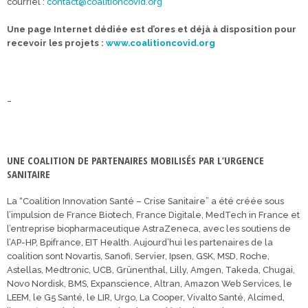
courriel :
contact@coalitioncovid.org
Une page Internet dédiée est d’ores et déjà à disposition pour
recevoir les projets :
www.coalitioncovid.org
_
UNE COALITION DE PARTENAIRES MOBILISÉS PAR L’URGENCE
SANITAIRE
La “Coalition Innovation Santé – Crise Sanitaire” a été créée sous
l’impulsion de France Biotech, France Digitale, MedTech in France et
l’entreprise biopharmaceutique AstraZeneca, avec les soutiens de
l’AP-HP, Bpifrance, EIT Health. Aujourd’hui les partenaires de la
coalition sont Novartis, Sanofi, Servier, Ipsen, GSK, MSD, Roche,
Astellas, Medtronic, UCB, Grünenthal, Lilly, Amgen, Takeda, Chugai,
Novo Nordisk, BMS, Expanscience, Altran, Amazon Web Services, le
LEEM, le G5 Santé, le LIR, Urgo, La Cooper, Vivalto Santé, Alcimed,