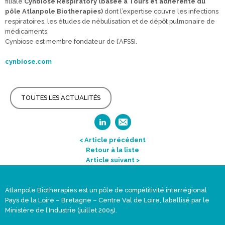
filiale
Cynbiose Respiratory (basée à Tours et adhérente du
pôle Atlanpole Biotherapies)
dont l’expertise couvre les infections
respiratoires, les études de nébulisation et de dépôt pulmonaire de
médicaments.
Cynbiose est membre fondateur de l’AFSSI.
cynbiose.com
TOUTES LES ACTUALITÉS
< Article précédent
Retour à la liste
Article suivant >
Atlanpole Biotherapies est un pôle de compétitivité interrégional
Pays de la Loire – Bretagne – Centre Val de Loire, labellisé par le
Ministère de l’Industrie (juillet 2005).