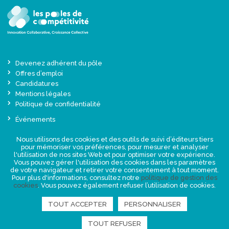
Devenez adhérent du pôle
Offres d’emploi
Candidatures
Mentions légales
Politique de confidentialité
Événements
Actualités
Nous utilisons des cookies et des outils de suivi d’éditeurs tiers
Une offre globale sur-mesure
pour mémoriser vos préférences, pour mesurer et analyser
Presse
l'utilisation de nos sites Web et pour optimiser votre expérience.
Vous pouvez gérer l'utilisation des cookies dans les paramètres
de votre navigateur et retirer votre consentement à tout moment.
NEWSLETTER
Pour plus d'informations, consultez notre
politique de gestion des
cookies
. Vous pouvez également refuser l’utilisation de cookies.
TOUT ACCEPTER
PERSONNALISER
RETROUVEZ-NOUS
TOUT REFUSER