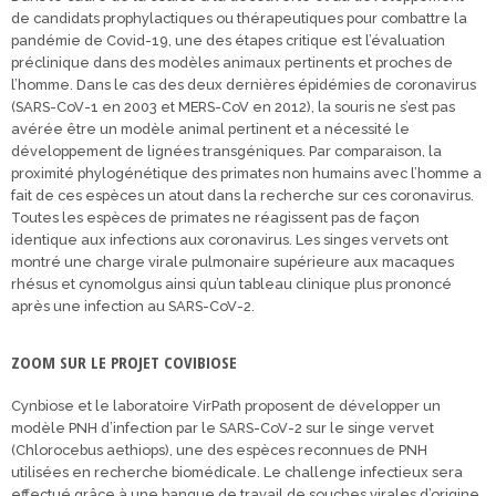
de candidats prophylactiques ou thérapeutiques pour combattre la
pandémie de Covid-19, une des étapes critique est l’évaluation
préclinique dans des modèles animaux pertinents et proches de
l’homme. Dans le cas des deux dernières épidémies de coronavirus
(SARS-CoV-1 en 2003 et MERS-CoV en 2012), la souris ne s’est pas
avérée être un modèle animal pertinent et a nécessité le
développement de lignées transgéniques. Par comparaison, la
proximité phylogénétique des primates non humains avec l’homme a
fait de ces espèces un atout dans la recherche sur ces coronavirus.
Toutes les espèces de primates ne réagissent pas de façon
identique aux infections aux coronavirus. Les singes vervets ont
montré une charge virale pulmonaire supérieure aux macaques
rhésus et cynomolgus ainsi qu’un tableau clinique plus prononcé
après une infection au SARS-CoV-2.
ZOOM SUR LE PROJET COVIBIOSE
Cynbiose et le laboratoire VirPath proposent de développer un
modèle PNH d’infection par le SARS-CoV-2 sur le singe vervet
(Chlorocebus aethiops), une des espèces reconnues de PNH
utilisées en recherche biomédicale. Le challenge infectieux sera
effectué grâce à une banque de travail de souches virales d’origine