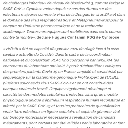
de challenges infectieux de niveau de biosécurité 3, comme l’exige le
SARS-CoV-2.
Cynbiose mène depuis 12 ans des
études sur des
infections majeures comme le virus de la Dengue, le virus Zika et dans
le domaine des virus respiratoires (RSV et Métapneumovirus) pour le
compte de l’industrie pharmaceutique et de la recherche
académique. Toutes nos équipes sont mobilisées dans cette course
contre la montre»
, déclare
Hugues Contamin, PDG de Cynbiose.
«VirPath a été en capacité dès janvier 2020 de réagir face à la crise
sanitaire actuelle du Covid19. Dans le cadre de la coordination
nationale et du consortium REACTing coordonné par l’INSERM, les
chercheurs du laboratoire ont isolé, à partir d’échantillons cliniques
des premiers patients Covid-19 en France, amplifié et caractérisé par
séquençage sur la plateforme génomique ProfileXpert de l’UCBL1,
plusieurs souches du virus SARS-CoV-2 et en ont constitué des
banques virales de travail. L’équipe a également développé et
caractérisé des modèles cellulaires d’infection ainsi qu’un modèle
physiologique unique d’épithélium respiratoire humain reconstitué et
infecté par le SARS-CoV-25 et tous les protocoles de quantification
virale (titre infectieux en lignée cellulaire et copie de génome viral
par biologie moléculaire) nécessaires à l’évaluation de candidats
médicaments, dont certains ont été validées par le laboratoire et font