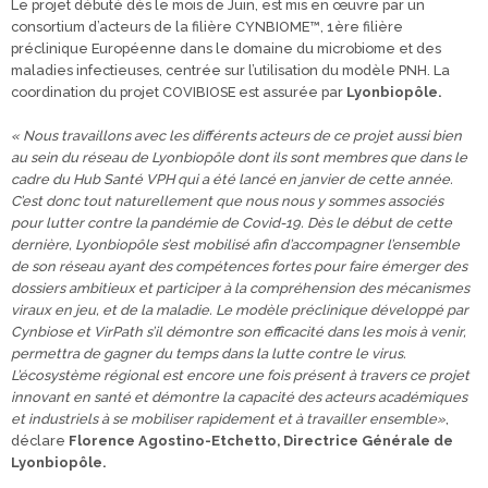
Le projet débuté dès le mois de Juin, est mis en œuvre par un
consortium d’acteurs de la filière CYNBIOME™, 1ère filière
préclinique Européenne dans le domaine du microbiome et des
maladies infectieuses, centrée sur l’utilisation du modèle PNH. La
coordination du projet COVIBIOSE est assurée par
Lyonbiopôle.
« Nous travaillons avec les différents acteurs de ce projet aussi bien
au sein du réseau de Lyonbiopôle dont ils sont membres que dans le
cadre du Hub Santé VPH qui a été lancé en janvier de cette année.
C’est donc tout naturellement que nous nous y sommes associés
pour lutter contre la pandémie de Covid-19. Dès le début de cette
dernière, Lyonbiopôle s’est mobilisé afin d’accompagner l’ensemble
de son réseau ayant des compétences fortes pour
faire émerger des
dossiers ambitieux et participer à la compréhension des mécanismes
viraux en jeu, et de la maladie. Le modèle préclinique développé par
Cynbiose et VirPath s’il démontre son efficacité dans les mois à venir,
permettra de gagner du temps dans la lutte contre le virus.
L’écosystème régional est encore une fois présent à travers ce projet
innovant en santé et démontre la capacité des acteurs académiques
et industriels à se mobiliser rapidement et à travailler ensemble»
,
déclare
Florence Agostino-Etchetto, Directrice Générale de
Lyonbiopôle.