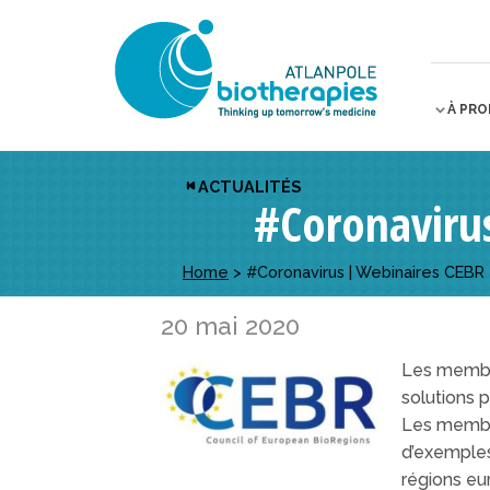
À PR
ACTUALITÉS
#Coronaviru
Home
>
#Coronavirus | Webinaires CEBR
20 mai 2020
Les memb
solutions p
Les membre
d’exemple
régions eu