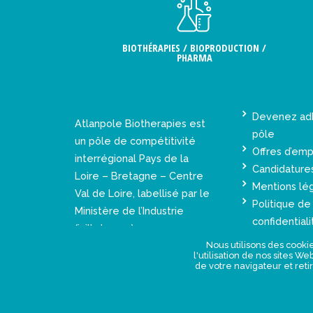
BIOTHÉRAPIES / BIOPRODUCTION /
PHARMA
Devenez ad
Atlanpole Biotherapies est
pôle
un pôle de compétitivité
Offres d’emp
interrégional Pays de la
Candidature
Loire – Bretagne – Centre
Mentions lé
Val de Loire, labellisé par le
Politique de
Ministère de l’Industrie
confidentiali
(juillet 2005).
Nous utilisons des cookie
l'utilisation de nos sites W
de votre navigateur et reti