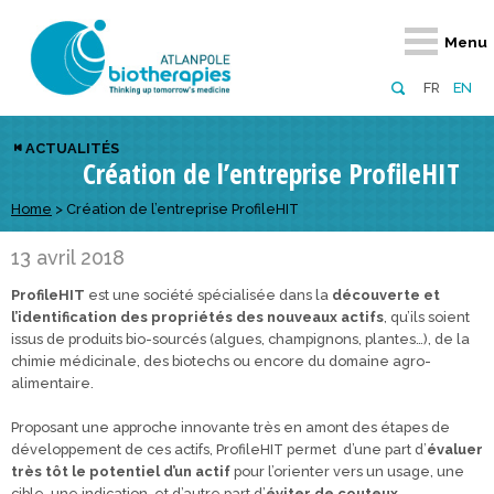
Retour
Retour
Retour
Retour
Retour
Retour
Retour
Retour
Menu
À propos
Notre réseau
Actus, événements, AAP
Notre offre
Nous rejoindre
Emploi
Domaines d
Appels à pr
FR
EN
Présentation du pôle
Membres du pôle
Actualités
Diversifiez votre réseau
En tant qu’adhérent
Offres d’emploi
Biothérapies
régionaux
ACTUALITÉS
Création de l’entreprise ProfileHIT
Domaines d’excellence
Partenaires
Événements
Visez l’international
En tant que partenaire
Candidatures
Technologie
nationaux
Equipe
Réseau européen
Appels à projets
Développez vos projets d’innovation
Home
>
Création de l’entreprise ProfileHIT
Numérique p
européens &
Conseil d’administration
Gagnez en visibilité
Prévention 
13 avril 2018
ProfileHIT
est une société spécialisée dans la
découverte et
Comité scientifique
l’identification des propriétés des nouveaux actifs
, qu’ils soient
issus de produits bio-sourcés (algues, champignons, plantes…), de la
Financeurs
chimie médicinale, des biotechs ou encore du domaine agro-
alimentaire.
Proposant une approche innovante très en amont des étapes de
développement de ces actifs, ProfileHIT permet d’une part d’
évaluer
très tôt le potentiel d’un actif
pour l’orienter vers un usage, une
cible, une indication, et d’autre part d’
éviter de couteux