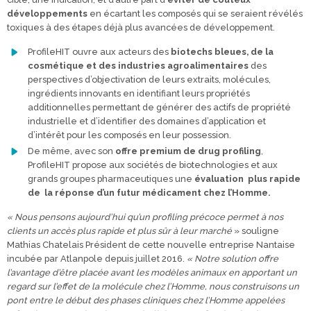
développements
en écartant les composés qui se seraient révélés
toxiques à des étapes déjà plus avancées de développement.
ProfileHIT ouvre aux acteurs des
biotechs bleues, de la
cosmétique et des industries agroalimentaires
des
perspectives d’objectivation de leurs extraits, molécules,
ingrédients innovants en identifiant leurs propriétés
additionnelles permettant de générer des actifs de propriété
industrielle et d’identifier des domaines d’application et
d’intérêt pour les composés en leur possession.
De même, avec son
offre premium de drug profiling
,
ProfileHIT propose aux sociétés de biotechnologies et aux
grands groupes pharmaceutiques une
évaluation plus rapide
de la réponse d’un futur médicament chez l’Homme.
« Nous pensons aujourd’hui qu’un profiling précoce permet à nos
clients un accès plus rapide et plus sûr à leur marché
» souligne
Mathias Chatelais Président de cette nouvelle entreprise Nantaise
incubée par Atlanpole depuis juillet 2016.
« Notre solution offre
l’avantage d’être placée avant les modèles animaux en apportant un
regard sur l’effet de la molécule chez l’Homme, nous construisons un
pont entre le début des phases cliniques chez l’Homme appelées