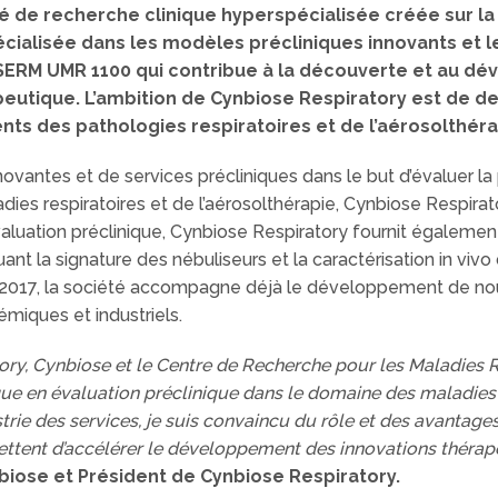
é de recherche clinique hyperspécialisée créée sur la 
pécialisée dans les modèles précliniques innovants et 
INSERM UMR 1100 qui contribue à la découverte et au 
peutique.
L’ambition de Cynbiose Respiratory est de d
ents des pathologies respiratoires et de l’aérosolthéra
vantes et de services précliniques dans le but d’évaluer la 
s respiratoires et de l’aérosolthérapie, Cynbiose Respirato
valuation préclinique, Cynbiose Respiratory fournit égaleme
uant la signature des nébuliseurs et la caractérisation in v
t 2017, la société accompagne déjà le développement de 
miques et industriels.
tory, Cynbiose et le Centre de Recherche pour les Maladies
ue en évaluation préclinique dans le domaine des maladies r
strie des services, je suis convaincu du rôle et des avantage
ttent d’accélérer le développement des innovations thérap
iose et Président de Cynbiose Respiratory.