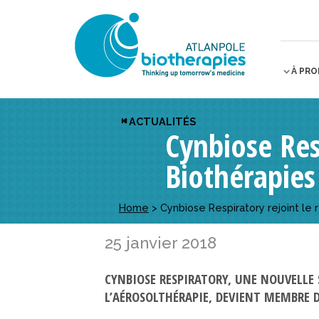
À PR
ACTUALITÉS
Cynbiose Res
Biothérapies
Home
>
Cynbiose Respiratory rejoint le 
25 janvier 2018
CYNBIOSE RESPIRATORY, UNE NOUVELLE S
L’AÉROSOLTHÉRAPIE, DEVIENT MEMBRE D