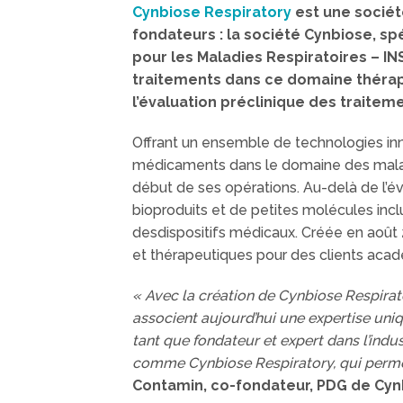
Cynbiose Respiratory
est une sociét
fondateurs : la société Cynbiose, s
pour les Maladies Respiratoires – 
traitements dans ce domaine théra
l’évaluation préclinique des traitem
Offrant un ensemble de technologies inno
médicaments dans le domaine des maladie
début de ses opérations. Au-delà de l’é
bioproduits et de petites molécules incl
desdispositifs médicaux. Créée en aoû
et thérapeutiques pour des clients acadé
« Avec la création de Cynbiose Respira
associent aujourd’hui une expertise uniq
tant que fondateur et expert dans l’indu
comme Cynbiose Respiratory, qui perme
Contamin, co-fondateur, PDG de Cynb