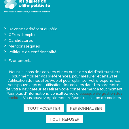
Devenez adhérent du pôle
Offres d’emploi
Candidatures
Mentions légales
Politique de confidentialité
Événements
Actualités
Nous utilisons des cookies et des outils de suivi d’éditeurs tiers
Une offre globale sur-mesure
pour mémoriser vos préférences, pour mesurer et analyser
Presse
l'utilisation de nos sites Web et pour optimiser votre expérience.
Vous pouvez gérer l'utilisation des cookies dans les paramètres
de votre navigateur et retirer votre consentement à tout moment.
NEWSLETTER
Pour plus d'informations, consultez notre
politique de gestion des
cookies
. Vous pouvez également refuser l’utilisation de cookies.
TOUT ACCEPTER
PERSONNALISER
RETROUVEZ-NOUS
TOUT REFUSER