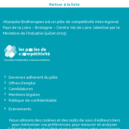
Retour à la liste
Atlanpole Biotherapies est un pôle de compétitivité interrégional
Pays de la Loire – Bretagne – Centre Val de Loire, labellisé par le
Ministère de l’Industrie (juillet 2005).
Devenez adhérent du pôle
Offres d’emploi
Candidatures
Mentions légales
Politique de confidentialité
Événements
Actualités
Nous utilisons des cookies et des outils de suivi d’éditeurs tiers
Une offre globale sur-mesure
pour mémoriser vos préférences, pour mesurer et analyser
Presse
l'utilisation de nos sites Web et pour optimiser votre expérience.