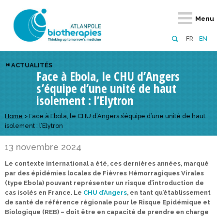
Retour
Retour
Retour
Retour
Retour
Retour
Retour
Retour
Menu
À propos
Notre réseau
Actus, événements, AAP
Notre offre
Nous rejoindre
Emploi
Domaines d
Appels à pr
FR
EN
Présentation du pôle
Membres du pôle
Actualités
Diversifiez votre réseau
En tant qu’adhérent
Offres d’emploi
Biothérapies
régionaux
ACTUALITÉS
Face à Ebola, le CHU d’Angers
Domaines d’excellence
Partenaires
Événements
Visez l’international
En tant que partenaire
Candidatures
Technologie
nationaux
s’équipe d’une unité de haut
Equipe
Réseau européen
Appels à projets
Développez vos projets d’innovation
Numérique p
européens &
isolement : l’Elytron
Conseil d’administration
Gagnez en visibilité
Prévention 
Home
>
Face à Ebola, le CHU d’Angers s’équipe d’une unité de haut
isolement : l’Elytron
Comité scientifique
13 novembre 2024
Financeurs
Le contexte international a été, ces dernières années, marqué
par des épidémies locales de Fièvres Hémorragiques Virales
(type Ebola) pouvant représenter un risque d’introduction de
cas isolés en France. Le
CHU d’Angers
, en tant qu’établissement
de santé de référence régionale pour le Risque Epidémique et
Biologique (REB) – doit être en capacité de prendre en charge