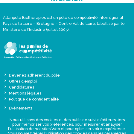
Atlanpole Biotherapies est un pôle de compétitivité interrégional
Pays de la Loire – Bretagne – Centre Val de Loire, labellisé par le
Ministère de l’Industrie (juillet 2005).
Devenez adhérent du pôle
Offres d’emploi
Candidatures
Mentions légales
Politique de confidentialité
Événements
Actualités
Nous utilisons des cookies et des outils de suivi d’éditeurs tiers
Une offre globale sur-mesure
pour mémoriser vos préférences, pour mesurer et analyser
Presse
l'utilisation de nos sites Web et pour optimiser votre expérience.
Vous pouvez gérer l'utilisation des cookies dans les paramètres