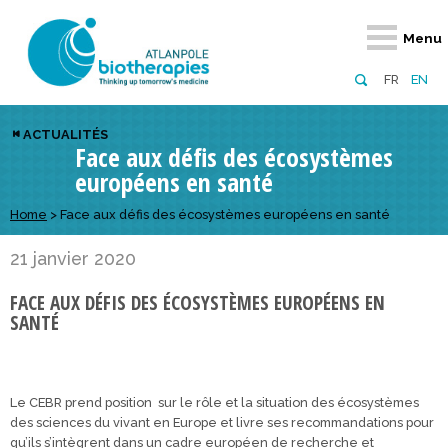
Retour
Retour
Retour
Retour
Retour
Retour
Retour
Retour
Menu
À propos
Notre réseau
Actus, événements, AAP
Notre offre
Nous rejoindre
Emploi
Domaines d
Appels à pr
FR
EN
Présentation du pôle
Membres du pôle
Actualités
Diversifiez votre réseau
En tant qu’adhérent
Offres d’emploi
Biothérapies
régionaux
ACTUALITÉS
Face aux défis des écosystèmes
Domaines d’excellence
Partenaires
Événements
Visez l’international
En tant que partenaire
Candidatures
Technologie
nationaux
européens en santé
Equipe
Réseau européen
Appels à projets
Développez vos projets d’innovation
Numérique p
européens &
Home
>
Face aux défis des écosystèmes européens en santé
Conseil d’administration
Gagnez en visibilité
Prévention 
21 janvier 2020
Comité scientifique
FACE AUX DÉFIS DES ÉCOSYSTÈMES EUROPÉENS EN
Financeurs
SANTÉ
Le CEBR prend position sur le rôle et la situation des écosystèmes
des sciences du vivant en Europe et livre ses recommandations pour
qu’ils s’intègrent dans un cadre européen de recherche et