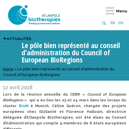
Retour
Retour
Retour
Retour
Retour
Retour
Retour
Retour
Menu
À propos
Notre réseau
Actus, événements, AAP
Notre offre
Nous rejoindre
Emploi
Domaines d
Appels à pr
FR
EN
Présentation du pôle
Membres du pôle
Actualités
Diversifiez votre réseau
En tant qu’adhérent
Offres d’emploi
Biothérapies
régionaux
ACTUALITÉS
Le pôle bien représenté au conseil
Domaines d’excellence
Partenaires
Événements
Visez l’international
En tant que partenaire
Candidatures
Technologie
nationaux
d’administration du Council of
Equipe
Réseau européen
Appels à projets
Développez vos projets d’innovation
Numérique p
européens &
European BioRegions
Conseil d’administration
Gagnez en visibilité
Prévention 
Home
>
Le pôle bien représenté au conseil d’administration du
Council of European BioRegions
Comité scientifique
12 avril 2018
Financeurs
Lors de la réunion annuelle du CEBR «
Council of European
BioRegions
» qui a eu lieu les 23 et 24 mars dans les locaux du
cluster
BioM
à Munich,
Céline Quéron, chargée des projets
européens chez ID2Santé et Florence Hallouin, directrice
déléguée d’Atlanpole Biotherapies, ont été élues au Conseil
d’Administration qui compte 9 membres de 6 états européens
différents.