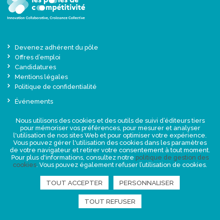
Devenez adhérent du pôle
Offres d’emploi
Candidatures
Mentions légales
Politique de confidentialité
Événements
Actualités
Nous utilisons des cookies et des outils de suivi d’éditeurs tiers
Une offre globale sur-mesure
pour mémoriser vos préférences, pour mesurer et analyser
Presse
l'utilisation de nos sites Web et pour optimiser votre expérience.
Vous pouvez gérer l'utilisation des cookies dans les paramètres
de votre navigateur et retirer votre consentement à tout moment.
NEWSLETTER
Pour plus d'informations, consultez notre
politique de gestion des
cookies
. Vous pouvez également refuser l’utilisation de cookies.
TOUT ACCEPTER
PERSONNALISER
RETROUVEZ-NOUS
TOUT REFUSER