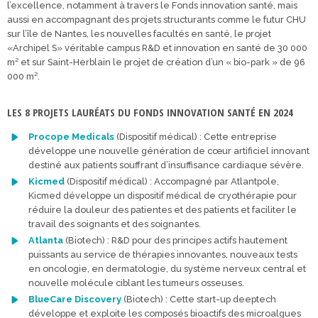
l’excellence, notamment à travers le Fonds innovation santé, mais
aussi en accompagnant des projets structurants comme le futur CHU
sur l’île de Nantes, les nouvelles facultés en santé, le projet
«Archipel S» véritable campus R&D et innovation en santé de 30 000
m² et sur Saint-Herblain le projet de création d’un « bio-park » de 96
000 m².
LES 8 PROJETS LAURÉATS DU FONDS INNOVATION SANTÉ EN 2024
Procope Medical
s
(Dispositif médical) : Cette entreprise
développe une nouvelle génération de cœur artificiel innovant
destiné aux patients souffrant d’insuffisance cardiaque sévère.
Kicmed
(Dispositif médical) : Accompagné par Atlantpole,
Kicmed développe un dispositif médical de cryothérapie pour
réduire la douleur des patientes et des patients et faciliter le
travail des soignants et des soignantes.
Atlanta
(Biotech) : R&D pour des principes actifs hautement
puissants au service de thérapies innovantes, nouveaux tests
en oncologie, en dermatologie, du système nerveux central et
nouvelle molécule ciblant les tumeurs osseuses.
BlueCare Discovery
(Biotech) : Cette start-up deeptech
développe et exploite les composés bioactifs des microalgues