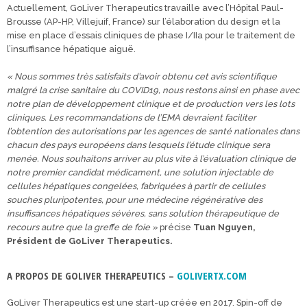
Actuellement, GoLiver Therapeutics travaille avec l’Hôpital Paul-
Brousse (AP-HP, Villejuif, France) sur l’élaboration du design et la
mise en place d’essais cliniques de phase I/IIa pour le traitement de
l’insuffisance hépatique aiguë.
« Nous sommes très satisfaits d’avoir obtenu cet avis scientifique
malgré la crise sanitaire du COVID19, nous restons ainsi en phase avec
notre plan de développement clinique et de production vers les lots
cliniques. Les recommandations de l’EMA devraient faciliter
l’obtention des autorisations par les agences de santé nationales dans
chacun des pays européens dans lesquels l’étude clinique sera
menée. Nous souhaitons arriver au plus vite à l’évaluation clinique de
notre premier candidat médicament, une solution injectable de
cellules hépatiques congelées, fabriquées à partir de cellules
souches pluripotentes, pour une médecine régénérative des
insuffisances hépatiques sévères, sans solution thérapeutique de
recours autre que la greffe de foie »
précise
Tuan Nguyen,
Président de GoLiver Therapeutics.
A PROPOS DE GOLIVER THERAPEUTICS –
GOLIVERTX.COM
GoLiver Therapeutics est une start-up créée en 2017. Spin-off de