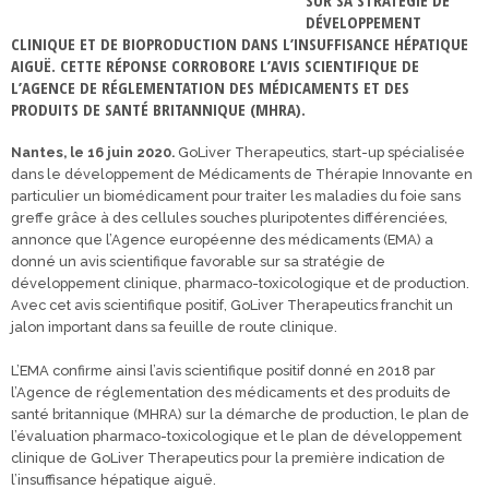
SUR SA STRATÉGIE DE
DÉVELOPPEMENT
CLINIQUE ET DE BIOPRODUCTION DANS L’INSUFFISANCE HÉPATIQUE
AIGUË. CETTE RÉPONSE CORROBORE L’AVIS SCIENTIFIQUE DE
L’AGENCE DE RÉGLEMENTATION DES MÉDICAMENTS ET DES
PRODUITS DE SANTÉ BRITANNIQUE (MHRA).
Nantes, le 16 juin 2020.
GoLiver Therapeutics, start-up spécialisée
dans le développement de Médicaments de Thérapie Innovante en
particulier un biomédicament pour traiter les maladies du foie sans
greffe grâce à des cellules souches pluripotentes différenciées,
annonce que l’Agence européenne des médicaments (EMA) a
donné un avis scientifique favorable sur sa stratégie de
développement clinique, pharmaco-toxicologique et de production.
Avec cet avis scientifique positif, GoLiver Therapeutics franchit un
jalon important dans sa feuille de route clinique.
L’EMA confirme ainsi l’avis scientifique positif donné en 2018 par
l’Agence de réglementation des médicaments et des produits de
santé britannique (MHRA) sur la démarche de production, le plan de
l’évaluation pharmaco-toxicologique et le plan de développement
clinique de GoLiver Therapeutics pour la première indication de
l’insuffisance hépatique aiguë.