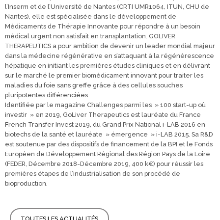
l’Inserm et de l’Université de Nantes (CRTI UMR1064, ITUN, CHU de
Nantes), elle est spécialisée dans le développement de
Médicaments de Thérapie Innovante pour répondre à un besoin
médical urgent non satisfait en transplantation. GOLIVER
THERAPEUTICS a pour ambition de devenir un leader mondial majeur
dans la médecine régénérative en s’attaquant à la régénérescence
hépatique en initiant les premières études cliniques et en délivrant
sur le marché le premier biomédicament innovant pour traiter les
maladies du foie sans greffe grâce à des cellules souches
pluripotentes différenciées.
Identifiée par le magazine Challenges parmi les » 100 start-up où
investir » en 2019, GoLiver Therapeutics est lauréate du France
French Transfer Invest 2019, du Grand Prix National i-LAB 2016 en
biotechs de la santé et lauréate » émergence » i-LAB 2015. Sa R&D
est soutenue par des dispositifs de financement de la BPI et le Fonds
Européen de Développement Régional des Région Pays de la Loire
(FEDER, Décembre 2018-Décembre 2019, 400 k€) pour réussir les
premières étapes de l’industrialisation de son procédé de
bioproduction.
TOUTES LES ACTUALITÉS