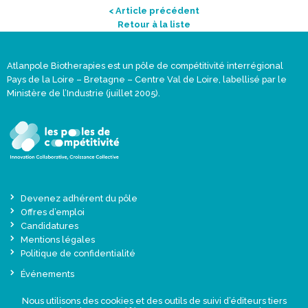
< Article précédent
Retour à la liste
Atlanpole Biotherapies est un pôle de compétitivité interrégional
Pays de la Loire – Bretagne – Centre Val de Loire, labellisé par le
Ministère de l’Industrie (juillet 2005).
Devenez adhérent du pôle
Offres d’emploi
Candidatures
Mentions légales
Politique de confidentialité
Événements
Actualités
Nous utilisons des cookies et des outils de suivi d’éditeurs tiers
Une offre globale sur-mesure