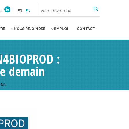
er
FR
EN
FRE
NOUS REJOINDRE
EMPLOI
CONTACT
IN4BIOPROD :
de demain
ain