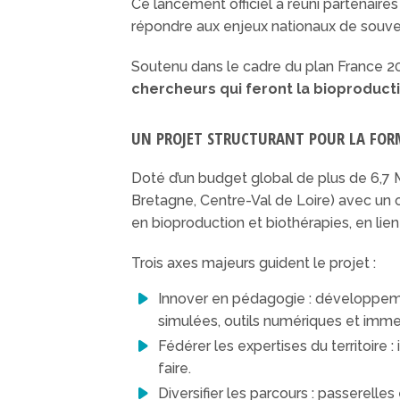
Ce lancement officiel a réuni partenaire
répondre aux enjeux nationaux de souve
Soutenu dans le cadre du plan France 2
chercheurs qui feront la bioproduc
UN PROJET STRUCTURANT POUR LA FOR
Doté d’un budget global de plus de 6,7 M€
Bretagne, Centre-Val de Loire) avec un ob
en bioproduction et biothérapies, en lien 
Trois axes majeurs guident le projet :
Innover en pédagogie : développeme
simulées, outils numériques et immer
Fédérer les expertises du territoire
faire.
Diversifier les parcours : passerell