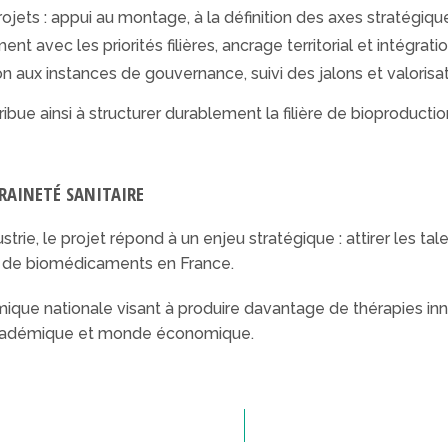
jets : appui au montage, à la définition des axes stratégiqu
t avec les priorités filières, ancrage territorial et intégrat
ion aux instances de gouvernance, suivi des jalons et valoris
ue ainsi à structurer durablement la filière de bioproduction
ERAINETÉ SANITAIRE
rie, le projet répond à un enjeu stratégique : attirer les tale
n de biomédicaments en France.
mique nationale visant à produire davantage de thérapies inno
académique et monde économique.