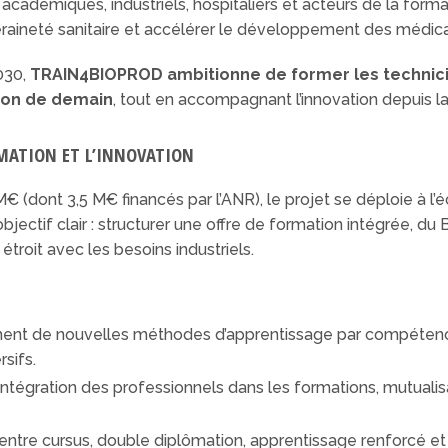
s académiques, industriels, hospitaliers et acteurs de la for
raineté sanitaire et accélérer le développement des médic
030,
TRAIN4BIOPROD ambitionne de former les technici
tion de demain
, tout en accompagnant l’innovation depuis l
MATION ET L’INNOVATION
 (dont 3,5 M€ financés par l’ANR), le projet se déploie à l’éc
jectif clair : structurer une offre de formation intégrée, du
étroit avec les besoins industriels.
nt de nouvelles méthodes d’apprentissage par compétences
sifs.
 : intégration des professionnels dans les formations, mutuali
es entre cursus, double diplômation, apprentissage renforcé e