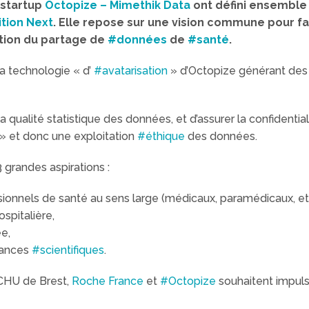
 startup
Octopize – Mimethik Data
ont défini ensemble 
ition Next
. Elle repose sur une vision commune pour fai
tation du partage de
#données
de
#santé
.
la technologie « d’
#avatarisation
» d’Octopize générant de
ualité statistique des données, et d’assurer la confidentialité
» et donc une exploitation
#éthique
des données.
3 grandes aspirations :
onnels de santé au sens large (médicaux, paramédicaux, etc.
spitalière,
e,
sances
#scientifiques
.
 CHU de Brest,
Roche France
et
#Octopize
souhaitent impul