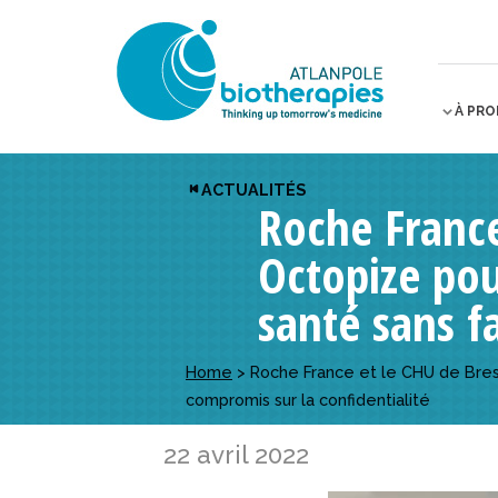
À PR
ACTUALITÉS
Roche France
Octopize pou
santé sans f
Home
>
Roche France et le CHU de Brest
compromis sur la confidentialité
22 avril 2022