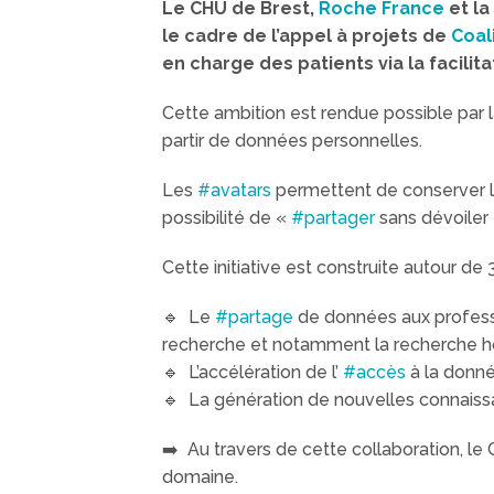
Le CHU de Brest,
Roche France
et la
le cadre de l’appel à projets de
Coal
en charge des patients via la facili
Cette ambition est rendue possible par 
partir de données personnelles.
Les
#avatars
permettent de conserver la q
possibilité de «
#partager
sans dévoiler 
Cette initiative est construite autour de 
🔹 Le
#partage
de données aux professi
recherche et notamment la recherche ho
🔹 L’accélération de l’
#accès
à la donné
🔹 La génération de nouvelles connais
➡️ Au travers de cette collaboration, le
domaine.