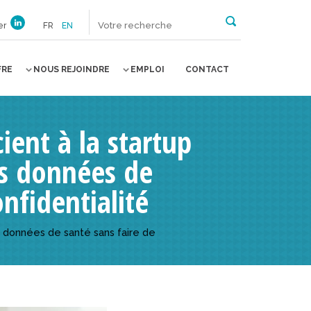
er
FR
EN
FRE
NOUS REJOINDRE
EMPLOI
CONTACT
ient à la startup
es données de
nfidentialité
s données de santé sans faire de