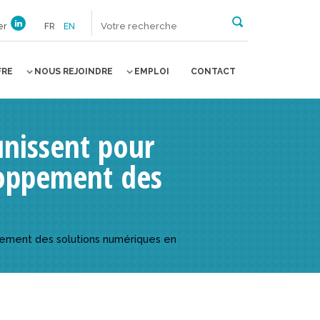
er
FR
EN
FRE
NOUS REJOINDRE
EMPLOI
CONTACT
unissent pour
loppement des
ppement des solutions numériques en