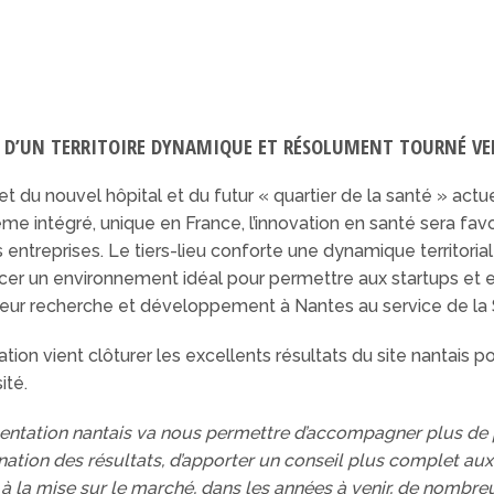
UR D’UN TERRITOIRE DYNAMIQUE ET RÉSOLUMENT TOURNÉ VE
jet du nouvel hôpital et du futur « quartier de la santé » ac
me intégré, unique en France, l’innovation en santé sera fav
 entreprises. Le tiers-lieu conforte une dynamique territorial
rcer un environnement idéal pour permettre aux startups et en
leur recherche et développement à Nantes au service de la S
tion vient clôturer les excellents résultats du site nantais p
ité.
mentation nantais va nous permettre d’accompagner plus de pr
mination des résultats, d’apporter un conseil plus complet 
ra à la mise sur le marché, dans les années à venir, de nomb