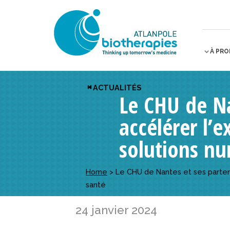
À PR
ACTUALITÉS
Le CHU de Na
accélérer l’
solutions nu
Home
>
Le CHU de Nantes et ses parten
santé
24 janvier 2024