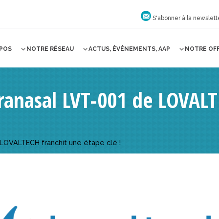
S'abonner à la newslett
OPOS
NOTRE RÉSEAU
ACTUS, ÉVÉNEMENTS, AAP
NOTRE OF
tranasal LVT-001 de LOVAL
 LOVALTECH franchit une étape clé !