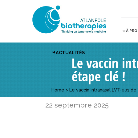
À PR
ACTUALITÉS
Le vaccin in
étape clé !
Home
>
Le vaccin intranasal LVT-001 de
22 septembre 2025