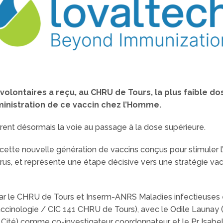
volontaires a reçu, au CHRU de Tours, la plus faible do
inistration de ce vaccin chez l’Homme.
ent désormais la voie au passage à la dose supérieure.
cette nouvelle génération de vaccins conçus pour stimuler 
us, et représente une étape décisive vers une stratégie vac
le CHRU de Tours et Inserm-ANRS Maladies infectieuses ém
inologie / CIC 141 CHRU de Tours), avec le Odile Launay (
s Cité) comme co-investigateur coordonnateur et le Pr Isabe