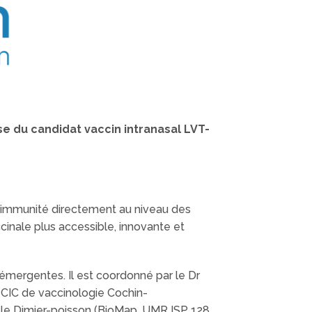
se du candidat vaccin intranasal LVT-
l’immunité directement au niveau des
cinale plus accessible, innovante et
ergentes. Il est coordonné par le Dr
CIC de vaccinologie Cochin-
lle Dimier-poisson (BioMap, UMR ISP 128