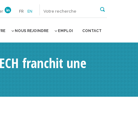
er
FR
EN
FRE
NOUS REJOINDRE
EMPLOI
CONTACT
TECH franchit une