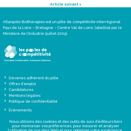
Article suivant >
Atlanpole Biotherapies est un pôle de compétitivité interrégional
Pays de la Loire – Bretagne – Centre Val de Loire, labellisé par le
Ministère de l’Industrie (juillet 2005).
Devenez adhérent du pôle
Offres d’emploi
Candidatures
Mentions légales
Politique de confidentialité
Événements
Actualités
Nous utilisons des cookies et des outils de suivi d’éditeurs tiers
Une offre globale sur-mesure
pour mémoriser vos préférences, pour mesurer et analyser
Presse
l'utilisation de nos sites Web et pour optimiser votre expérience.