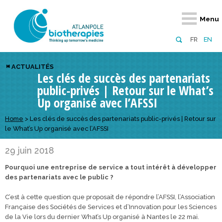
Retour
Retour
Retour
Retour
Retour
Retour
Retour
Retour
Menu
À propos
Notre réseau
Actus, événements, AAP
Notre offre
Nous rejoindre
Emploi
Domaines d
Appels à pr
FR
EN
Présentation du pôle
Membres du pôle
Actualités
Diversifiez votre réseau
En tant qu’adhérent
Offres d’emploi
Biothérapies
régionaux
ACTUALITÉS
Les clés de succès des partenariats
Domaines d’excellence
Partenaires
Événements
Visez l’international
En tant que partenaire
Candidatures
Technologie
nationaux
public-privés | Retour sur le What’s
Equipe
Réseau européen
Appels à projets
Développez vos projets d’innovation
Numérique p
européens &
Up organisé avec l’AFSSI
Conseil d’administration
Gagnez en visibilité
Prévention 
Home
>
Les clés de succès des partenariats public-privés | Retour sur
le What’s Up organisé avec l’AFSSI
Comité scientifique
29 juin 2018
Financeurs
Pourquoi une entreprise de service a tout intérêt à développer
des partenariats avec le public ?
C’est à cette question que proposait de répondre l’AFSSI, l’Association
Française des Sociétés de Services et d’Innovation pour les Sciences
de la Vie lors du dernier What’s Up organisé à Nantes le 22 mai.