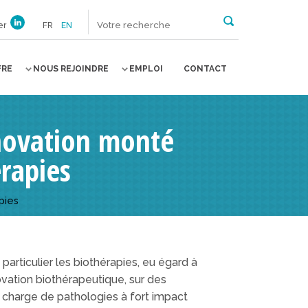
er
FR
EN
FRE
NOUS REJOINDRE
EMPLOI
CONTACT
nnovation monté
erapies
pies
particulier les biothérapies, eu égard à
ovation biothérapeutique, sur des
 charge de pathologies à fort impact