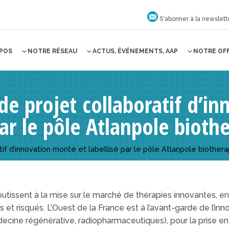
S'abonner à la newslett
OPOS
NOTRE RÉSEAU
ACTUS, ÉVÉNEMENTS, AAP
NOTRE OF
e projet collaboratif d’i
par le pôle Atlanpole bioth
if d’innovation monté et labellisé par le pôle Atlanpole biothera
utissent à la mise sur le marché de thérapies innovantes, en 
t risqués. L’Ouest de la France est à l’avant-garde de l’inn
cine régénérative, radiopharmaceutiques), pour la prise en