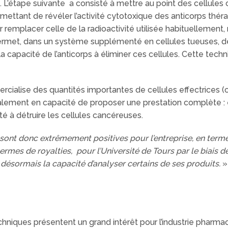
. L’étape suivante a consisté à mettre au point des cellul
mettant de révéler l’activité cytotoxique des anticorps thé
emplacer celle de la radioactivité utilisée habituellement,
permet, dans un système supplémenté en cellules tueuses, d
a capacité de l’anticorps à éliminer ces cellules. Cette techn
rcialise des quantités importantes de cellules effectrices (ou
ement en capacité de proposer une prestation complète : elle
té à détruire les cellules cancéreuses.
ont donc extrêmement positives pour l’entreprise, en termes d
ermes de royalties, pour l’Université de Tours par le biais de
 désormais la capacité d’analyser certains de ses produits.
»
chniques présentent un grand intérêt pour l’industrie pharm