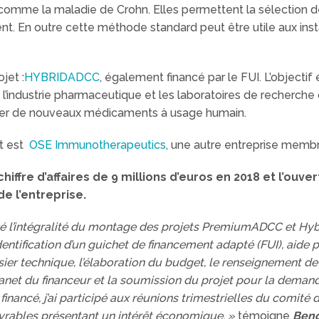
omme la maladie de Crohn. Elles permettent la sélection de
. En outre cette méthode standard peut être utile aux inst
jet :
HYBRIDADCC
, également financé par le FUI. L’object
nt l’industrie pharmaceutique et les laboratoires de recherch
pper de nouveaux médicaments à usage humain.
et est
OSE Immunotherapeutics
, une autre entreprise membr
hiffre d’affaires de 9 millions d’euros en 2018 et l’ou
e l’entreprise.
 l’intégralité du montage des projets PremiumADCC et Hybri
identification d’un guichet de financement adapté (FUI), aide 
ier technique, l’élaboration du budget, le renseignement de 
tranet du financeur et la soumission du projet pour la deman
t financé, j’ai participé aux réunions trimestrielles du comit
vrables présentant un intérêt économique. »
témoigne
Beno