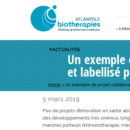
À PR
ACTUALITÉS
Un exemple d
et labellisé 
Home
>
Un exemple de projet collaborat
5 mars 2019
Peu de projets d’innovation en santé abo
des développements très onéreux, longs e
marchés porteurs (immunothérapie, méde