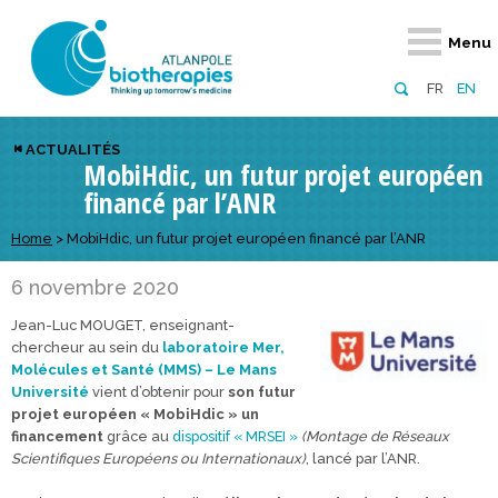
Retour
Retour
Retour
Retour
Retour
Retour
Retour
Retour
Menu
À propos
Notre réseau
Actus, événements, AAP
Notre offre
Nous rejoindre
Emploi
Domaines d
Appels à pr
FR
EN
Présentation du pôle
Membres du pôle
Actualités
Diversifiez votre réseau
En tant qu’adhérent
Offres d’emploi
Biothérapies
régionaux
ACTUALITÉS
MobiHdic, un futur projet européen
Domaines d’excellence
Partenaires
Événements
Visez l’international
En tant que partenaire
Candidatures
Technologie
nationaux
financé par l’ANR
Equipe
Réseau européen
Appels à projets
Développez vos projets d’innovation
Numérique p
européens &
Home
>
MobiHdic, un futur projet européen financé par l’ANR
Conseil d’administration
Gagnez en visibilité
Prévention 
6 novembre 2020
Comité scientifique
Jean-Luc MOUGET, enseignant-
Financeurs
chercheur au sein du
laboratoire Mer,
Molécules et Santé (MMS) – Le Mans
Université
vient d’obtenir pour
son futur
projet européen « MobiHdic » un
financement
grâce au
dispositif « MRSEI »
(Montage de Réseaux
Scientifiques Européens ou Internationaux)
, lancé par l’ANR.