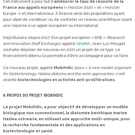
Cet instrument a pour but d’
améliorer le taux de réussite de la
France aux appels européens
(« Horizon 2020 » et « Horizon
Europe ») et internationaux. Il finance ainsi des propositions ayant
pour objet de constituer ou de conforter un réseau scientifique visant
une réponse à un appel européen ou international.
Déjà titulaire depuis 2017 d’un projet européen « RISE »
(Research
and Innovation Staff Exchange)
, appelé
GHaNA
, Jean-Luc Mouget
souhaite déposer de nouveau en 2021 un projet de ce type. Le
financement obtenu lui permettra d’être accompagné pour ce faire.
Ce nouveau projet, appelé
MobiHdic
(pour « A new model organism
for biotechnology: Haslea diatoms and the omic approaches »)
est
orienté
biotechnologies et activités anti-prolifératives.
A PROPOS DU PROJET MOBIHDIC
Le projet MobiHdic, a pour objectif de développer un modèle
biologique non conventionnel, la diatomée benthique marine
Haslea ostrearia, en utilisant une approche multi-omique, pour
la recherche fondamentale et des applications en
biotechnologie et santé.