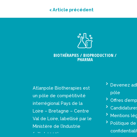
< Article précédent
BIOTHÉRAPIES / BIOPRODUCTION /
PHARMA
Devenez ad
Atlanpole Biotherapies est
pôle
un pôle de compétitivité
Offres d’emp
interrégional Pays de la
Candidature
Loire – Bretagne – Centre
Mentions lé
Val de Loire, labellisé par le
Politique de
Ministère de l’Industrie
confidentiali
(juillet 2005).