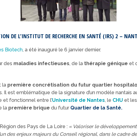
ON DE L’INSTITUT DE RECHERCHE EN SANTÉ (IRS) 2 – NAN
es Biotech
, a été inauguré le 6 janvier dernier.
r des
maladies infectieuses
, de la
thérapie génique
et 
 la
première concrétisation du futur quartier hospitalo
 Il est emblématique de la signature d’un modèle nantais auj
e et fonctionnel entre l’
Université de Nantes
, le
CHU
et les
te la
première brique
du futur
Quartier de la Santé.
a Région des Pays de La Loire :
« Valoriser le développement e
 l’un des enjeux majeurs du Conseil régional, dans le cadre 