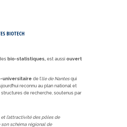
TES BIOTECH
des
bio-statistiques,
est aussi
ouvert
-universitaire
de l’
lle de Nantes
qui
ourd’hui reconnu au plan national et
 structures de recherche, soutenus par
t l’attractivité des pôles de
de son schéma régional de