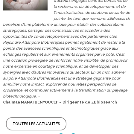
d’acteurs engagés dans les domaines de
la recherche, du développement, et de
l’industrialisation de solutions de santé de
pointe. En tant que membre, 4BBiosearch
bénéficie d’une plateforme unique pour établir des collaborations
stratégiques, partager des connaissances et accéder à des
opportunités de co-développement avec des partenaires clés.
Rejoindre Atlanpole Biotherapies permet également de rester à la
pointe des avancées scientifiques et technologiques grâce aux
échanges réguliers et aux événements organisés par le pôle. C’est
une occasion privilégiée de renforcer notre visibilité, de promouvoir
notre expertise en courtage scientifique, et de développer des
synergies avec d’autres innovateurs du secteur. En un mot, adhérer
au pôle Atlanpole Biotherapies est une stratégie gagnante pour
amplifier notre impact, explorer de nouvelles perspectives de
croissance, et contribuer activement à la transformation du paysage
biotechnologique. »
Chaimaa MANAI BENYOUCEF – Dirigeante de 4Bbiosearch
TOUTES LES ACTUALITÉS