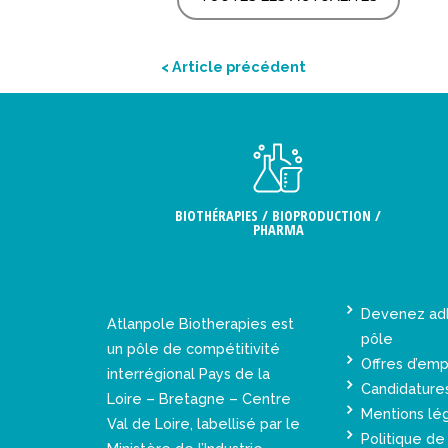
< Article précédent
BIOTHÉRAPIES / BIOPRODUCTION /
PHARMA
Devenez ad
Atlanpole Biotherapies est
pôle
un pôle de compétitivité
Offres d’emp
interrégional Pays de la
Candidature
Loire – Bretagne – Centre
Mentions lé
Val de Loire, labellisé par le
Politique de