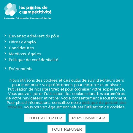
Devenez adhérent du pôle
Offres d’emploi
Candidatures
Mentions légales
Politique de confidentialité
Événements
Actualités
Nous utilisons des cookies et des outils de suivi d’éditeurs tiers
Une offre globale sur-mesure
pour mémoriser vos préférences, pour mesurer et analyser
Presse
l'utilisation de nos sites Web et pour optimiser votre expérience.
Vous pouvez gérer l'utilisation des cookies dans les paramètres
de votre navigateur et retirer votre consentement à tout moment.
NEWSLETTER
Pour plus d'informations, consultez notre
politique de gestion des
cookies
. Vous pouvez également refuser l’utilisation de cookies.
TOUT ACCEPTER
PERSONNALISER
RETROUVEZ-NOUS
TOUT REFUSER