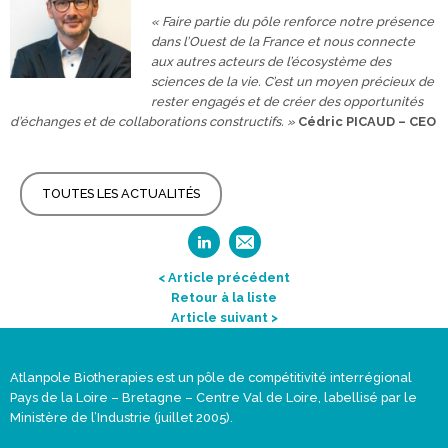
« Faire partie du pôle renforce notre présence
dans l’Ouest de la France et nous connecte
aux autres acteurs de l’écosystème des
sciences de la vie. C’est un moyen précieux de
rester engagés et de créer des opportunités
d’échanges et de collaborations constructifs. »
Cédric PICAUD – CEO
TOUTES LES ACTUALITÉS
< Article précédent
Retour à la liste
Article suivant >
Atlanpole Biotherapies est un pôle de compétitivité interrégional
Pays de la Loire – Bretagne – Centre Val de Loire, labellisé par le
Ministère de l’Industrie (juillet 2005).