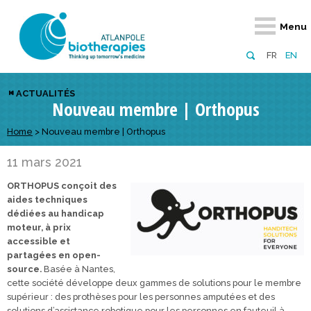
Retour
Retour
Retour
Retour
Retour
Retour
Retour
Retour
Menu
À propos
Notre réseau
Actus, événements, AAP
Notre offre
Nous rejoindre
Emploi
Domaines d
Appels à pr
FR
EN
Présentation du pôle
Membres du pôle
Actualités
Diversifiez votre réseau
En tant qu’adhérent
Offres d’emploi
Biothérapies
régionaux
ACTUALITÉS
Nouveau membre | Orthopus
Domaines d’excellence
Partenaires
Événements
Visez l’international
En tant que partenaire
Candidatures
Technologie
nationaux
Equipe
Réseau européen
Appels à projets
Développez vos projets d’innovation
Home
>
Nouveau membre | Orthopus
Numérique p
européens &
Conseil d’administration
Gagnez en visibilité
Prévention 
11 mars 2021
ORTHOPUS conçoit des
Comité scientifique
aides techniques
dédiées au handicap
Financeurs
moteur, à prix
accessible et
partagées en open-
source.
Basée à Nantes,
cette société développe deux gammes de solutions pour le membre
supérieur : des prothèses pour les personnes amputées et des
solutions d’assistance robotique pour les personnes en fauteuil à