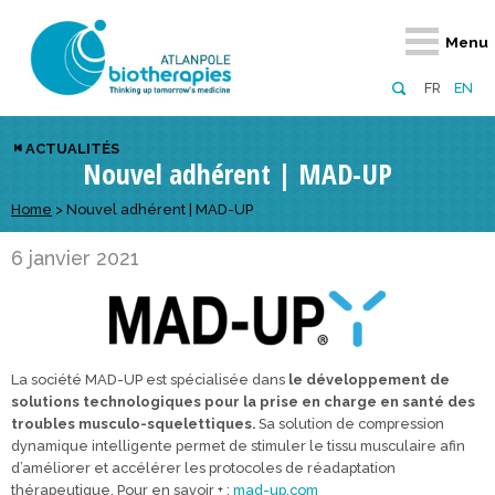
Retour
Retour
Retour
Retour
Retour
Retour
Retour
Retour
Menu
À propos
Notre réseau
Actus, événements, AAP
Notre offre
Nous rejoindre
Emploi
Domaines d
Appels à pr
FR
EN
Présentation du pôle
Membres du pôle
Actualités
Diversifiez votre réseau
En tant qu’adhérent
Offres d’emploi
Biothérapies
régionaux
ACTUALITÉS
Nouvel adhérent | MAD-UP
Domaines d’excellence
Partenaires
Événements
Visez l’international
En tant que partenaire
Candidatures
Technologie
nationaux
Equipe
Réseau européen
Appels à projets
Développez vos projets d’innovation
Home
>
Nouvel adhérent | MAD-UP
Numérique p
européens &
Conseil d’administration
Gagnez en visibilité
Prévention 
6 janvier 2021
Comité scientifique
Financeurs
La société MAD-UP est spécialisée dans
le développement de
solutions technologiques pour la prise en charge en santé des
troubles musculo-squelettiques.
Sa solution de compression
dynamique intelligente permet de stimuler le tissu musculaire afin
d’améliorer et accélérer les protocoles de réadaptation
thérapeutique. Pour en savoir + :
mad-up.com