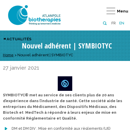
Retour
Retour
Retour
Retour
Retour
Retour
Retour
Retour
Menu
À propos
Notre réseau
Actus, événements, AAP
Notre offre
Nous rejoindre
Emploi
Domaines d
Appels à pr
FR
EN
Présentation du pôle
Membres du pôle
Actualités
Diversifiez votre réseau
En tant qu’adhérent
Offres d’emploi
Biothérapies
régionaux
ACTUALITÉS
Nouvel adhérent | SYMBIOTYC
Domaines d’excellence
Partenaires
Événements
Visez l’international
En tant que partenaire
Candidatures
Technologie
nationaux
Equipe
Réseau européen
Appels à projets
Développez vos projets d’innovation
Home
>
Nouvel adhérent | SYMBIOTYC
Numérique p
européens &
Conseil d’administration
Gagnez en visibilité
Prévention 
27 janvier 2021
Comité scientifique
Financeurs
SYMBIOTYC® met au service de ses clients plus de 20 ans
d’expérience dans l’industrie de santé. Cette société aide les
entreprises du Médicament, des Dispositifs Médicaux, des
Biotech et MedTech à répondre à leurs enjeux de mise en
conformité Réglementaire et Qualité.
DM et DM DIV : Mise en conformité aux règlements (UE)