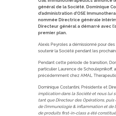
OSE Immunotherapeutics annonce le 
général de la Société. Dominique Co
d’administration d’OSE Immunotherap
nommée Directrice générale intérim
Directeur général a démarré avec l’
premier plan.
Alexis Peyroles a démissionné pour des r
soutenir la Société pendant les prochains
Pendant cette période de transition, Do
particulier Laurence de Schoulepnikoff, 
précédemment chez AMAL Therapeutic
Dominique Costantini, Présidente et Di
implication dans la Société et nous lui s
tant que Directeur des Opérations, pui
de
l’immunologie & inflammation et de l
de produits first-in-class a été constitu