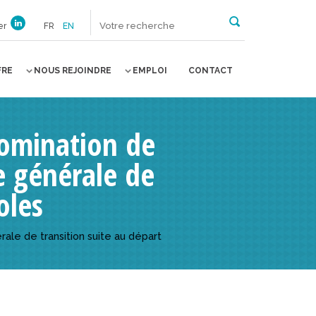
er
FR
EN
FRE
NOUS REJOINDRE
EMPLOI
CONTACT
omination de
e générale de
oles
le de transition suite au départ