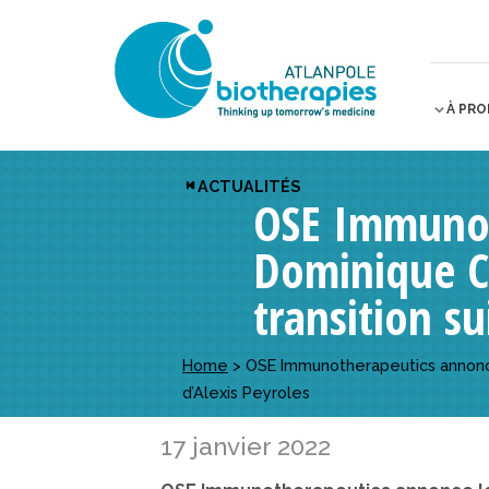
À PR
ACTUALITÉS
OSE Immunot
Dominique C
transition su
Home
>
OSE Immunotherapeutics annonce
d’Alexis Peyroles
17 janvier 2022