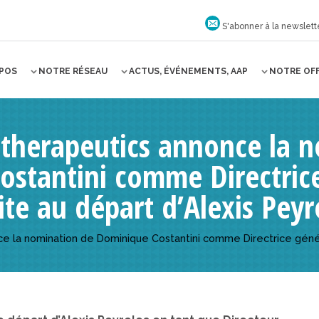
S'abonner à la newslett
OPOS
NOTRE RÉSEAU
ACTUS, ÉVÉNEMENTS, AAP
NOTRE OF
herapeutics annonce la n
ostantini comme Directric
ite au départ d’Alexis Peyr
 la nomination de Dominique Costantini comme Directrice généra