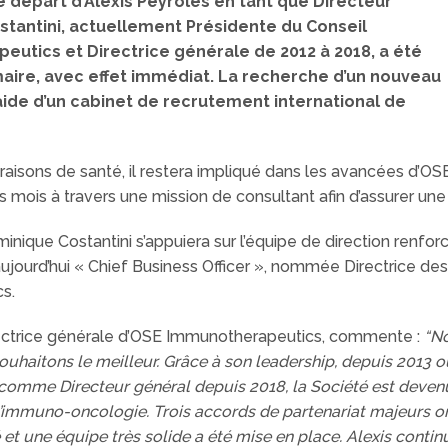
départ d’Alexis Peyroles en tant que Directeur
stantini, actuellement Présidente du Conseil
eutics et Directrice générale de 2012 à 2018, a été
aire, avec effet immédiat. La recherche d’un nouveau
aide d’un cabinet de recrutement international de
aisons de santé, il restera impliqué dans les avancées d’OS
 mois à travers une mission de consultant afin d’assurer une 
minique Costantini s’appuiera sur l’équipe de direction renf
aujourd’hui « Chief Business Officer », nommée Directrice des
s.
rectrice générale d’OSE Immunotherapeutics, commente :
“No
ouhaitons le meilleur. Grâce à son leadership, depuis 2013 où
s comme Directeur général depuis 2018, la Société est deve
’immuno-oncologie. Trois accords de partenariat majeurs ont 
é et une équipe très solide a été mise en place. Alexis conti