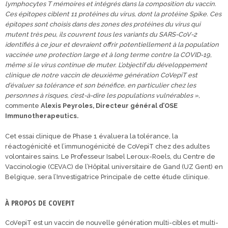
lymphocytes T mémoires et intégrés dans la composition du vaccin.
Ces épitopes ciblent 11 protéines du
virus, dont la protéine Spike. Ces
épitopes sont choisis dans des zones des protéines du virus qui
mutent très peu, ils couvrent tous les variants du SARS-CoV-2
identifiés à ce jour et devraient offrir potentiellement à la population
vaccinée une protection large et à long terme contre la COVID-19,
même si le virus continue de muter. L’objectif du développement
clinique de notre vaccin de deuxième génération CoVepiT est
d’évaluer sa tolérance et son bénéfice, en particulier chez les
personnes à risques, c’est-à-dire les populations vulnérables »,
commente
Alexis Peyroles, Directeur général d’OSE
Immunotherapeutics.
Cet essai clinique de Phase 1 évaluera la tolérance, la
réactogénicité et l’immunogénicité de CoVepiT chez des adultes
volontaires sains. Le Professeur Isabel Leroux-Roels, du Centre de
Vaccinologie (CEVAC) de l’Hôpital universitaire de Gand (UZ Gent) en
Belgique, sera l’Investigatrice Principale de cette étude clinique.
À PROPOS DE COVEPIT
CoVepiT est un vaccin de nouvelle génération multi-cibles et multi-