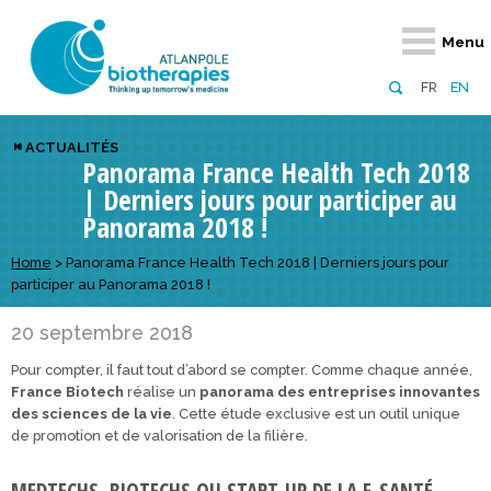
Retour
Retour
Retour
Retour
Retour
Retour
Retour
Retour
Menu
À propos
Notre réseau
Actus, événements, AAP
Notre offre
Nous rejoindre
Emploi
Domaines d
Appels à pr
FR
EN
Présentation du pôle
Membres du pôle
Actualités
Diversifiez votre réseau
En tant qu’adhérent
Offres d’emploi
Biothérapies
régionaux
ACTUALITÉS
Panorama France Health Tech 2018
Domaines d’excellence
Partenaires
Événements
Visez l’international
En tant que partenaire
Candidatures
Technologie
nationaux
| Derniers jours pour participer au
Equipe
Réseau européen
Appels à projets
Développez vos projets d’innovation
Numérique p
européens &
Panorama 2018 !
Conseil d’administration
Gagnez en visibilité
Prévention 
Home
>
Panorama France Health Tech 2018 | Derniers jours pour
participer au Panorama 2018 !
Comité scientifique
20 septembre 2018
Financeurs
Pour compter, il faut tout d’abord se compter. Comme chaque année,
France Biotech
réalise un
panorama des entreprises innovantes
des sciences de la vie
. Cette étude exclusive est un outil unique
de promotion et de valorisation de la filière.
MEDTECHS, BIOTECHS OU START-UP DE LA E-SANTÉ,