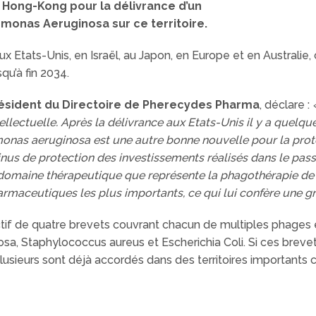
e Hong-Kong pour la délivrance d’un
monas Aeruginosa sur ce territoire.
ux Etats-Unis, en Israël, au Japon, en Europe et en Australie
qu’à fin 2034.
résident du Directoire de Pherecydes Pharma
, déclare :
tellectuelle. Après la délivrance aux Etats-Unis il y a quel
onas aeruginosa est une autre bonne nouvelle pour la prot
tinus de protection des investissements réalisés dans le pas
domaine thérapeutique que représente la phagothérapie de p
maceutiques les plus importants, ce qui lui confère une gr
if de quatre brevets couvrant chacun de multiples phages e
sa, Staphylococcus aureus et Escherichia Coli. Si ces breve
, plusieurs sont déjà accordés dans des territoires importants