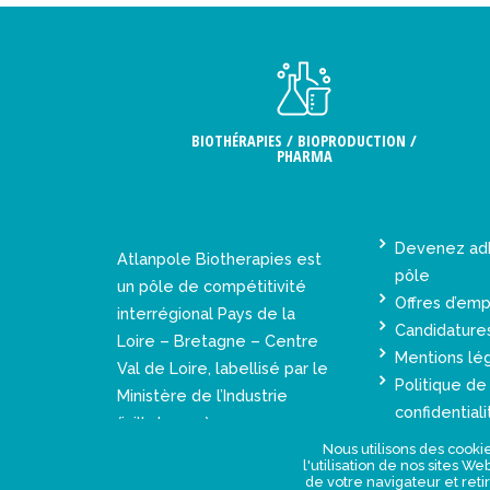
BIOTHÉRAPIES / BIOPRODUCTION /
PHARMA
Devenez ad
Atlanpole Biotherapies est
pôle
un pôle de compétitivité
Offres d’emp
interrégional Pays de la
Candidature
Loire – Bretagne – Centre
Mentions lé
Val de Loire, labellisé par le
Politique de
Ministère de l’Industrie
confidentiali
(juillet 2005).
Nous utilisons des cookie
l'utilisation de nos sites W
de votre navigateur et reti