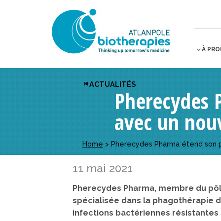
À PR
ACTUALITÉS
Pherecydes P
avec un nou
Home
>
Pherecydes Pharma étend son p
11 mai 2021
Pherecydes Pharma, membre du pôle
spécialisée dans la phagothérapie de
infections bactériennes résistante