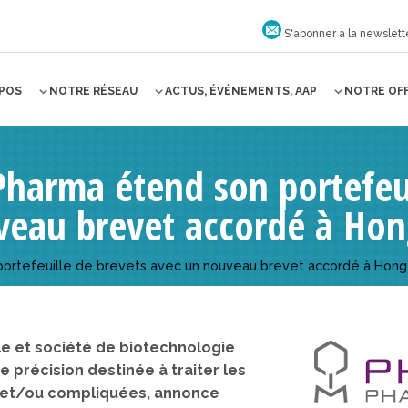
S'abonner à la newslett
OPOS
NOTRE RÉSEAU
ACTUS, ÉVÉNEMENTS, AAP
NOTRE OF
harma étend son portefeui
veau brevet accordé à Ho
ortefeuille de brevets avec un nouveau brevet accordé à Hon
 et société de biotechnologie
 précision destinée à traiter les
s et/ou compliquées, annonce