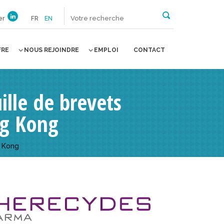
er
FR
EN
FRE
NOUS REJOINDRE
EMPLOI
CONTACT
lle de brevets
ng Kong
g Kong