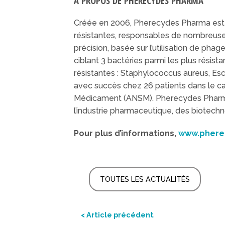
A PROPOS DE PHERECYDES PHARMA
Créée en 2006, Pherecydes Pharma est u
résistantes, responsables de nombreuses
précision, basée sur l’utilisation de ph
ciblant 3 bactéries parmi les plus résis
résistantes : Staphylococcus aureus, Es
avec succès chez 26 patients dans le ca
Médicament (ANSM). Pherecydes Pharma, d
l’industrie pharmaceutique, des biotech
Pour plus d’informations,
www.phere
TOUTES LES ACTUALITÉS
< Article précédent