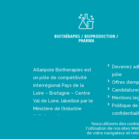
BIOTHÉRAPIES / BIOPRODUCTION /
PHARMA
Devenez ad
Atlanpole Biotherapies est
pôle
un pôle de compétitivité
Offres d’emp
interrégional Pays de la
Candidature
Loire – Bretagne – Centre
Mentions lé
Val de Loire, labellisé par le
Politique de
Ministère de l’Industrie
confidentiali
(juillet 2005).
Nous utilisons des cookie
l'utilisation de nos sites W
de votre navigateur et reti