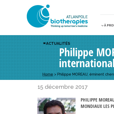
À PR
ACTUALITÉS
Philippe MO
internation
Home
>
Philippe MOREAU, éminent cherc
15 décembre 2017
PHILIPPE MOREAU
MONDIAUX LES PL