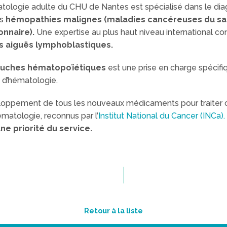
tologie adulte du CHU de Nantes est spécialisé dans le diag
es
hémopathies malignes (maladies cancéreuses du san
onnaire).
Une expertise au plus haut niveau international c
s aiguës lymphoblastiques.
 souches hématopoïétiques
est une prise en charge spécifi
e d’hématologie.
éveloppement de tous les nouveaux médicaments pour traiter
ématologie, reconnus par l’
Institut National du Cancer (INCa).
ne priorité du service.
Retour à la liste