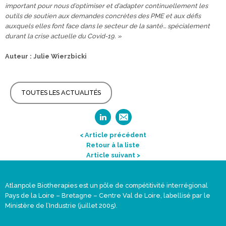
important pour nous d’optimiser et d’adapter continuellement les
outils de soutien aux demandes concrètes des PME et aux défis
auxquels elles font face dans le secteur de la santé… spécialement
durant la crise actuelle du Covid-19. »
Auteur : Julie Wierzbicki
TOUTES LES ACTUALITÉS
< Article précédent
Retour à la liste
Article suivant >
Atlanpole Biotherapies est un pôle de compétitivité interrégional
Pays de la Loire – Bretagne – Centre Val de Loire, labellisé par le
Ministère de l’Industrie (juillet 2005).