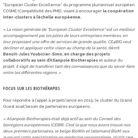
“European Cluster Excellence” du programme pluriannuel européen
COSME (Compétitivité des PME), visant à encourager
la coopération
inter-clusters à l’échelle européenne.
« La vision générale de “European Cluster Excellence” est un meilleur
accompagnement par les pôles de leurs entreprises membres, en
leur proposant une offre de services de grande qualité. CE4BIG veut
décliner et appliquer cette vision au champ de la santé
, décrit
Benoît-Jules Youbicier-Simo, en charge des projets
collaboratifs au sein d’Atlanpole Biotherapies
et auteur du
projet.
Il s’agit de transférer tant des connaissances que du savoir-faire
entre les différentes régions. »
FOCUS SUR LES BIOTHÉRAPIES
Pour répondre à l’appel à projets lancé en 2019, le cluster du Grand
Ouest avait besoin de partenaires européens.
« Atlanpole Biotherapies était déjà actif au sein du Conseil des
biorégions européennes (CEBR). C’est là que nous avons trouvé nos
deux premiers partenaires, le belge BioWin et l’allemand BioM: eux
aussi ont cette spécialisation en médecine personnalisée, plutôt rare