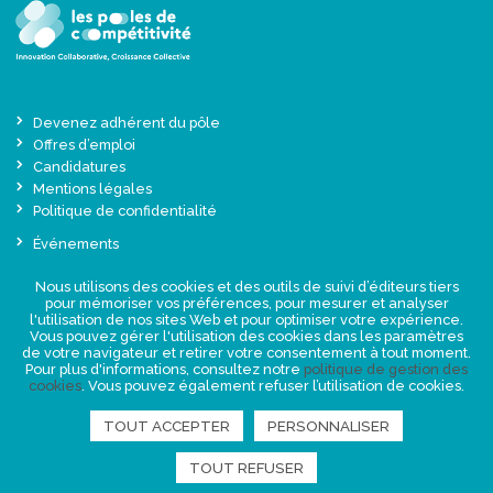
Devenez adhérent du pôle
Offres d’emploi
Candidatures
Mentions légales
Politique de confidentialité
Événements
Actualités
Nous utilisons des cookies et des outils de suivi d’éditeurs tiers
Une offre globale sur-mesure
pour mémoriser vos préférences, pour mesurer et analyser
Presse
l'utilisation de nos sites Web et pour optimiser votre expérience.
Vous pouvez gérer l'utilisation des cookies dans les paramètres
de votre navigateur et retirer votre consentement à tout moment.
NEWSLETTER
Pour plus d'informations, consultez notre
politique de gestion des
cookies
. Vous pouvez également refuser l’utilisation de cookies.
TOUT ACCEPTER
PERSONNALISER
RETROUVEZ-NOUS
TOUT REFUSER