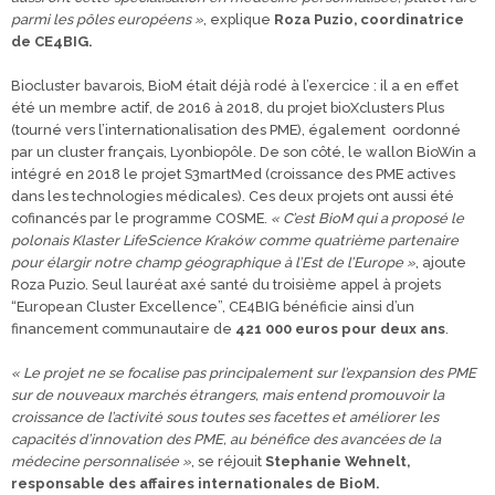
parmi les pôles européens »
, explique
Roza Puzio, coordinatrice
de CE4BIG.
Biocluster bavarois, BioM était déjà rodé à l’exercice : il a en effet
été un membre actif, de 2016 à 2018, du projet bioXclusters Plus
(tourné vers l’internationalisation des PME), également oordonné
par un cluster français, Lyonbiopôle. De son côté, le wallon BioWin a
intégré en 2018 le projet S3martMed (croissance des PME actives
dans les technologies médicales). Ces deux projets ont aussi été
cofinancés par le programme COSME.
« C’est BioM qui a proposé le
polonais Klaster LifeScience Kraków comme quatrième partenaire
pour élargir notre champ géographique à l’Est de l’Europe »
, ajoute
Roza Puzio. Seul lauréat axé santé du troisième appel à projets
“European Cluster Excellence”, CE4BIG bénéficie ainsi d’un
financement communautaire de
421 000 euros pour deux ans
.
« Le projet ne se focalise pas principalement sur l’expansion des PME
sur de nouveaux marchés étrangers, mais entend promouvoir la
croissance
de l’activité sous toutes ses facettes et améliorer les
capacités d’innovation des PME, au bénéfice des avancées de la
médecine personnalisée »
, se réjouit
Stephanie Wehnelt,
responsable des affaires internationales de BioM.