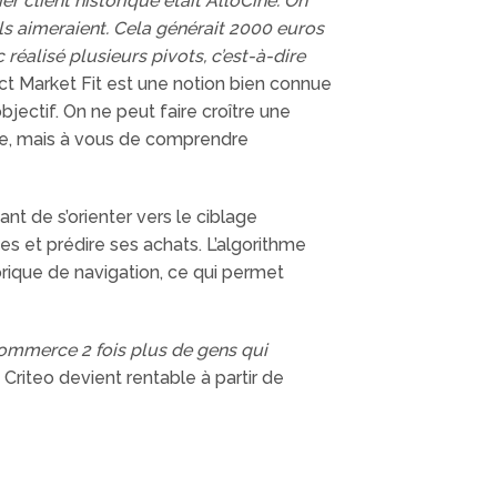
er client historique était AlloCiné. On
ils aimeraient. Cela générait 2000 euros
 réalisé plusieurs pivots, c’est-à-dire
ct Market Fit est une notion bien connue
bjectif. On ne peut faire croître une
fre, mais à vous de comprendre
t de s’orienter vers le ciblage
es et prédire ses achats. L’algorithme
torique de navigation, ce qui permet
-commerce 2 fois plus de gens qui
Criteo devient rentable à partir de