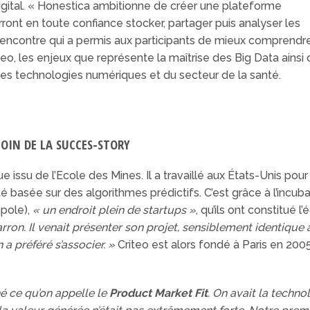
igital. « Honestica ambitionne de créer une plateforme
ont en toute confiance stocker, partager puis analyser les
encontre qui a permis aux participants de mieux comprendre
o, les enjeux que représente la maîtrise des Big Data ainsi
des technologies numériques et du secteur de la santé.
LOIN DE LA SUCCES-STORY
e issu de l’Ecole des Mines. Il a travaillé aux États-Unis po
té basée sur des algorithmes prédictifs. C’est grâce à l’incub
pole),
« un endroit plein de startups »
, qu’ils ont constitué 
ron. Il venait présenter son projet, sensiblement identique au
a préféré s’associer. »
Criteo est alors fondé à Paris en 200
é ce qu’on appelle le
Product Market Fit
. On avait la techno