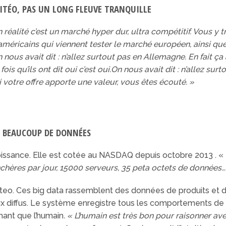
ITÉO, PAS UN LONG FLEUVE TRANQUILLE
En réalité c’est un marché hyper dur, ultra compétitif. Vous 
-américains qui viennent tester le marché européen, ainsi qu
nous avait dit : n’allez surtout pas en Allemagne. En fait ça
ois qu’ils ont dit oui c’est oui.On nous avait dit : n’allez sur
i votre offre apporte une valeur, vous êtes écouté. »
ET BEAUCOUP DE DONNÉES
roissance. Elle est cotée au NASDAQ depuis octobre 2013 . «
nchères par jour, 15000 serveurs, 35 peta octets de données…
teo. Ces big data rassemblent des données de produits et d
 diffus. Le système enregistre tous les comportements de 
mant que l’humain
. « L’humain est très bon pour raisonner a