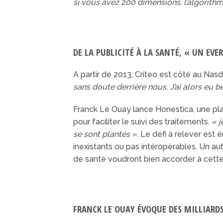
si vous avez 200 dimensions, l’algorithm
DE LA PUBLICITÉ À LA SANTÉ, « UN EVE
A partir de 2013, Criteo est côté au Nas
sans doute derrière nous. J’ai alors eu 
Franck Le Ouay lance Honestica, une pl
pour faciliter le suivi des traitements.
« 
se sont plantés ».
Le défi à relever est 
inexistants ou pas intéropérables. Un au
de santé voudront bien accorder à cett
FRANCK LE OUAY ÉVOQUE DES MILLIARD