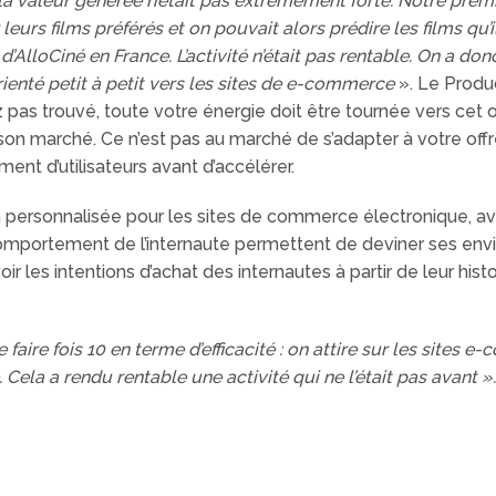
 la valeur générée n’était pas extrêmement forte. Notre premi
eurs films préférés et on pouvait alors prédire les films qu’
’AlloCiné en France. L’activité n’était pas rentable. On a donc
 orienté petit à petit vers les sites de e-commerce
». Le Produ
z pas trouvé, toute votre énergie doit être tournée vers cet o
s son marché. Ce n’est pas au marché de s’adapter à votre of
nt d’utilisateurs avant d’accélérer.
personnalisée pour les sites de commerce électronique, avan
u comportement de l’internaute permettent de deviner ses envi
oir les intentions d’achat des internautes à partir de leur his
ire fois 10 en terme d’efficacité : on attire sur les sites e
 Cela a rendu rentable une activité qui ne l’était pas avant ».