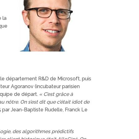
 la
 que
ur le département R&D de Microsoft, puis
ateur Agoranov (incubateur parisien
l’équipe de départ.
« C’est grâce à
 nôtre. On s’est dit que c’était idiot de
5 par Jean-Baptiste Rudelle, Franck Le
logie, des algorithmes prédictifs