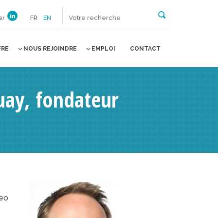
er
FR
EN
FRE
NOUS REJOINDRE
EMPLOI
CONTACT
uay, fondateur
teo