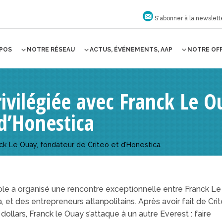
S'abonner à la newslett
OPOS
NOTRE RÉSEAU
ACTUS, ÉVÉNEMENTS, AAP
NOTRE OF
ivilégiée avec Franck Le O
 d’Honestica
ck Le Ouay, fondateur de Criteo et d’Honestica
le a organisé une rencontre exceptionnelle entre Franck Le
 et des entrepreneurs atlanpolitains. Après avoir fait de Cri
dollars, Franck le Ouay s’attaque à un autre Everest : faire