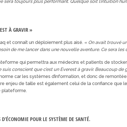
e sera toujours plus performant. Quelque soit l’intuition hu
REST À GRAVIR »
daq et connaît un déploiement plus aisé.
« On avait trouvé un
besoin de me lancer dans une nouvelle aventure. Ce sera les
ateforme qui permettra aux médecins et patients de stocker
je suis conscient que c’est un Everest à gravir. Beaucoup d
énorme car les systèmes d’information, et donc de remontée
tre enjeu de taille est également celui de la confiance que
e plateforme.
S D’ÉCONOMIE POUR LE SYSTÈME DE SANTÉ.