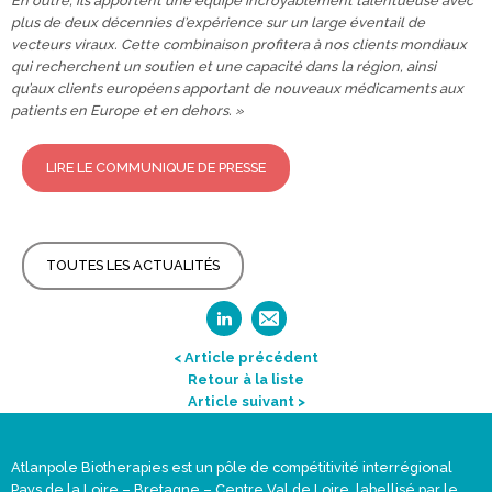
En outre, ils apportent une équipe incroyablement talentueuse avec
plus de deux décennies d’expérience sur un large éventail de
vecteurs viraux. Cette combinaison profitera à nos clients mondiaux
qui recherchent un soutien et une capacité dans la région, ainsi
qu’aux clients européens apportant de nouveaux médicaments aux
patients en Europe et en dehors. »
LIRE LE COMMUNIQUE DE PRESSE
TOUTES LES ACTUALITÉS
< Article précédent
Retour à la liste
Article suivant >
Atlanpole Biotherapies est un pôle de compétitivité interrégional
Pays de la Loire – Bretagne – Centre Val de Loire, labellisé par le