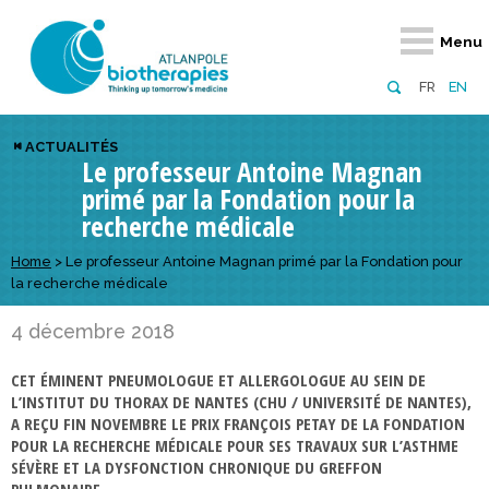
Retour
Retour
Retour
Retour
Retour
Retour
Retour
Retour
Menu
À propos
Notre réseau
Actus, événements, AAP
Notre offre
Nous rejoindre
Emploi
Domaines d
Appels à pr
FR
EN
Présentation du pôle
Membres du pôle
Actualités
Diversifiez votre réseau
En tant qu’adhérent
Offres d’emploi
Biothérapies
régionaux
ACTUALITÉS
Le professeur Antoine Magnan
Domaines d’excellence
Partenaires
Événements
Visez l’international
En tant que partenaire
Candidatures
Technologie
nationaux
primé par la Fondation pour la
Equipe
Réseau européen
Appels à projets
Développez vos projets d’innovation
Numérique p
européens &
recherche médicale
Conseil d’administration
Gagnez en visibilité
Prévention 
Home
>
Le professeur Antoine Magnan primé par la Fondation pour
la recherche médicale
Comité scientifique
4 décembre 2018
Financeurs
CET ÉMINENT PNEUMOLOGUE ET ALLERGOLOGUE AU SEIN DE
L’INSTITUT DU THORAX DE NANTES (CHU / UNIVERSITÉ DE NANTES),
A REÇU FIN NOVEMBRE LE PRIX FRANÇOIS PETAY DE LA FONDATION
POUR LA RECHERCHE MÉDICALE POUR SES TRAVAUX SUR L’ASTHME
SÉVÈRE ET LA DYSFONCTION CHRONIQUE DU GREFFON