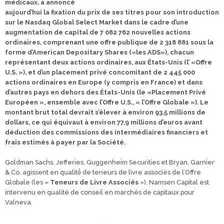
médicaux, a annoncé
aujourd’hui la fixation du prix de ses titres pour son introduction
sur le Nasdaq Global Select Market dans le cadre d’une
augmentation de capital de 7 082 762 nouvelles actions
ordinaires, comprenant une offre publique de 2 318 881 sous la
forme d’American Depositary Shares («les ADS»), chacun
représentant deux actions ordinaires, aux États-Unis (l’ «Offre
U.S. »), et d’un placement privé concomitant de 2 445 000
actions ordinaires en Europe (y compris en France) et dans
d’autres pays en dehors des États-Unis (le «Placement Privé
Européen », ensemble avec l’Offre U.S., « l’Offre Globale »). Le
montant brut total devrait s’élever à environ 93,5 millions de
dollars, ce qui équivaut à environ 77,9 millions d’euros avant
déduction des commissions des intermédiaires financiers et
frais estimés à payer par la Société.
Goldman Sachs, Jefferies, Guggenheim Securities et Bryan, Garnier
& Co. agissent en qualité́ de teneurs de livre associés de l’Offre
Globale (les «
Teneurs de Livre Associés
»). Namsen Capital est
intervenu en qualité de conseil en marchés de capitaux pour
Valneva.