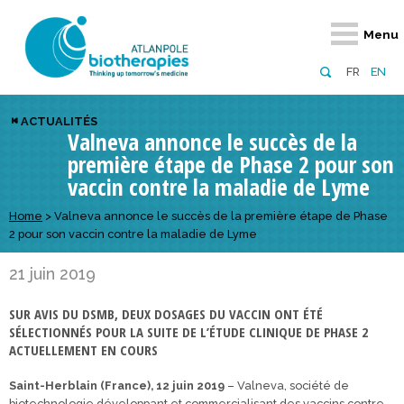
Retour
Retour
Retour
Retour
Retour
Retour
Retour
Retour
Menu
À propos
Notre réseau
Actus, événements, AAP
Notre offre
Nous rejoindre
Emploi
Domaines d
Appels à pr
FR
EN
Présentation du pôle
Membres du pôle
Actualités
Diversifiez votre réseau
En tant qu’adhérent
Offres d’emploi
Biothérapies
régionaux
ACTUALITÉS
Valneva annonce le succès de la
Domaines d’excellence
Partenaires
Événements
Visez l’international
En tant que partenaire
Candidatures
Technologie
nationaux
première étape de Phase 2 pour son
Equipe
Réseau européen
Appels à projets
Développez vos projets d’innovation
Numérique p
européens &
vaccin contre la maladie de Lyme
Conseil d’administration
Gagnez en visibilité
Prévention 
Home
>
Valneva annonce le succès de la première étape de Phase
2 pour son vaccin contre la maladie de Lyme
Comité scientifique
21 juin 2019
Financeurs
SUR AVIS DU DSMB, DEUX DOSAGES DU VACCIN ONT ÉTÉ
SÉLECTIONNÉS POUR LA SUITE DE L’ÉTUDE CLINIQUE DE PHASE 2
ACTUELLEMENT EN COURS
Saint-Herblain (France), 12 juin 2019
– Valneva, société de
biotechnologie développant et commercialisant des vaccins contre